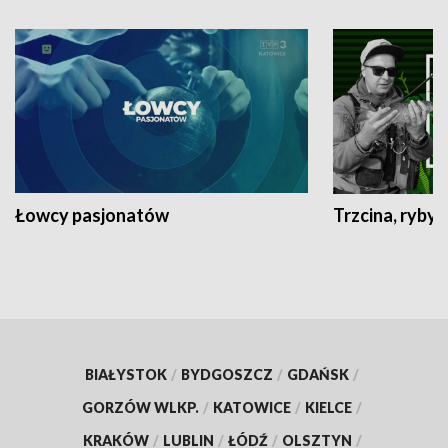
Łowcy pasjonatów
Trzcina, ryby 
BIAŁYSTOK
/
BYDGOSZCZ
/
GDAŃSK
/
GORZÓW WLKP.
/
KATOWICE
/
KIELCE
/
KRAKÓW
/
LUBLIN
/
ŁÓDŹ
/
OLSZTYN
/