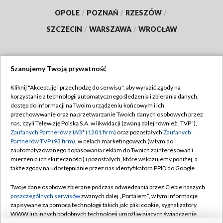
OPOLE
/
POZNAŃ
/
RZESZÓW
/
SZCZECIN
/
WARSZAWA
/
WROCŁAW
Szanujemy Twoją prywatność
Dołącz do nas:
Kliknij "Akceptuję i przechodzę do serwisu", aby wyrazić zgody na
korzystanie z technologii automatycznego śledzenia i zbierania danych,
TVP
dostęp do informacji na Twoim urządzeniu końcowym i ich
Abonament TVP
przechowywanie oraz na przetwarzanie Twoich danych osobowych przez
Regulamin TVP
nas, czyli Telewizję Polską S.A. w likwidacji (zwaną dalej również „TVP”),
Emisja w TVP
Polityka prywatności
Zaufanych Partnerów z IAB* (1201 firm)
oraz pozostałych
Zaufanych
Partnerów TVP (93 firm)
, w celach marketingowych (w tym do
Centrum informacji TVP
Moje zgody
zautomatyzowanego dopasowania reklam do Twoich zainteresowań i
mierzenia ich skuteczności) i pozostałych, które wskazujemy poniżej, a
Naziemna Telewizja Cyfrowa
Pomoc
także zgody na udostępnianie przez nas identyfikatora PPID do Google.
Sklep TVP
Biuro reklamy
Twoje dane osobowe zbierane podczas odwiedzania przez Ciebie naszych
Rada Programowa
Kontakt
poszczególnych serwisów
zwanych dalej „Portalem”, w tym informacje
zapisywane za pomocą technologii takich jak: pliki cookie, sygnalizatory
System NOS
WWW lub innych podobnych technologii umożliwiających świadczenie
dopasowanych i bezpiecznych usług, personalizację treści oraz reklam,