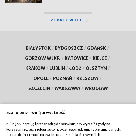
ZOBACZ WIĘCEJ
BIAŁYSTOK
/
BYDGOSZCZ
/
GDAŃSK
/
GORZÓW WLKP.
/
KATOWICE
/
KIELCE
/
KRAKÓW
/
LUBLIN
/
ŁÓDŹ
/
OLSZTYN
/
OPOLE
/
POZNAŃ
/
RZESZÓW
/
SZCZECIN
/
WARSZAWA
/
WROCŁAW
Szanujemy Twoją prywatność
Dołącz do nas:
Kliknij "Akceptuję i przechodzę do serwisu", aby wyrazić zgody na
korzystanie z technologii automatycznego śledzenia i zbierania danych,
TVP
dostęp do informacji na Twoim urządzeniu końcowym i ich