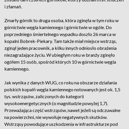
i złamań.
Zmarły górnik to druga osoba, która zginęła w tym roku w
górnictwie węgla kamiennego i górnictwie w ogóle. Do
poprzedniego śmiertelnego wypadku doszło 26 marca w
kopalni Bobrek-Piekary. Tam także miał miejsce wstrząs,
zginął jeden pracownik, a kilku innych odniosło obrażenia
niezagrażające życiu. W ubiegłym roku w branży zginęło
ogółem 15 osób, spośród których 10 w górnictwie węgla
kamiennego.
Jak wynika z danych WUG, co roku na obszarze działania
polskich kopalń węgla kamiennego notowanych jest ok. 1,5
tys. wstrząsów, zaliczonych do kategorii
wysokoenergetycznych (o magnitudzie powyżej 1,7).
Przeważająca część wstrząsów, nawet jeżeli są odczuwalne
na powierzchni, nie wywołuje negatywnych skutków.
Wstrząsy powodujące uszkodzenia w infrastrukturze pod