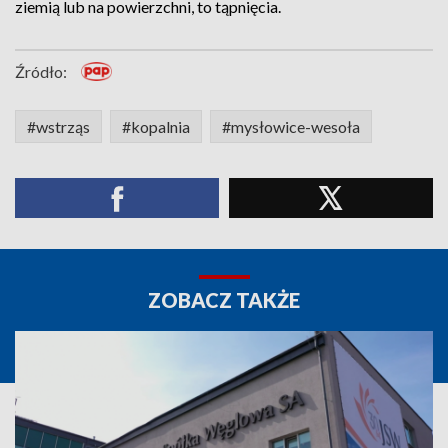
ziemią lub na powierzchni, to tąpnięcia.
Źródło:
#wstrząs
#kopalnia
#mysłowice-wesoła
ZOBACZ TAKŻE