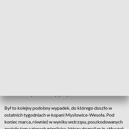
kilku innych pracowników. PGG informuje, że łącznie w
wypadku zostało poszkodowanych dziewięciu pracowników,
w tym górnik, który stracił życie. Pozostali zostali
przewiezieni do szpitali.
- Prace w strefie zagrożenia zostały oczywiście wstrzymane,
a miejsce zostało zabezpieczone. Szczegółowe okoliczności
wypadku będą wyjaśnianie - dodała rzeczniczka PGG.
Według informacji dyspozytora Wyższego Urzędu
Górniczego, wstrząs miał energię 3 x 10 do szóstej dżula.
Odpowiada to magnitudzie 2,46. Po wypadku na miejsce
pojechał dyrektor Okręgowego Urzędu Górniczego w
Katowicach - przekazał dyspozytor.
Był to kolejny podobny wypadek, do którego doszło w
ostatnich tygodniach w kopani Mysłowice-Wesoła. Pod
koniec marca, również w wyniku wstrząsu, poszkodowanych
zostało tam czterech górników, którzy doznali m.in. stłuczeń