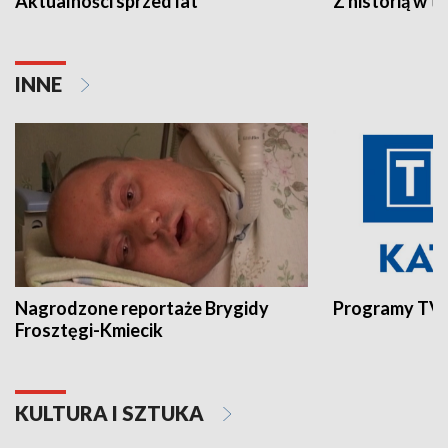
Aktualności sprzed lat
Z historią w tl
INNE
Nagrodzone reportaże Brygidy
Programy TVP
Frosztęgi-Kmiecik
KULTURA I SZTUKA