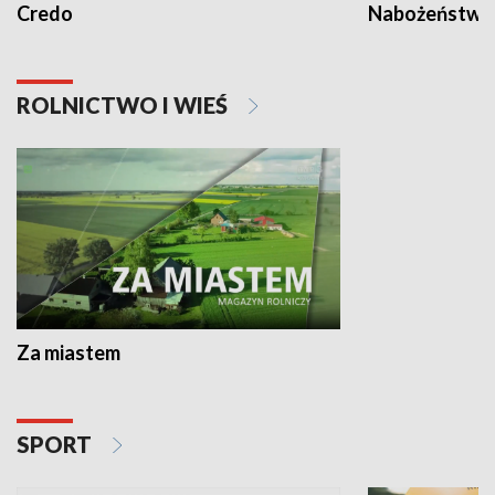
Credo
Nabożeństwa 
ROLNICTWO I WIEŚ
Za miastem
SPORT