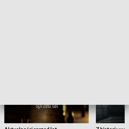
Papyn pyto
Rączka gotuje
HISTORIA