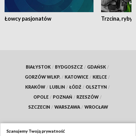
Łowcy pasjonatów
Trzcina, ryby 
BIAŁYSTOK
/
BYDGOSZCZ
/
GDAŃSK
/
GORZÓW WLKP.
/
KATOWICE
/
KIELCE
/
KRAKÓW
/
LUBLIN
/
ŁÓDŹ
/
OLSZTYN
/
OPOLE
/
POZNAŃ
/
RZESZÓW
/
SZCZECIN
/
WARSZAWA
/
WROCŁAW
Szanujemy Twoją prywatność
Dołącz do nas: