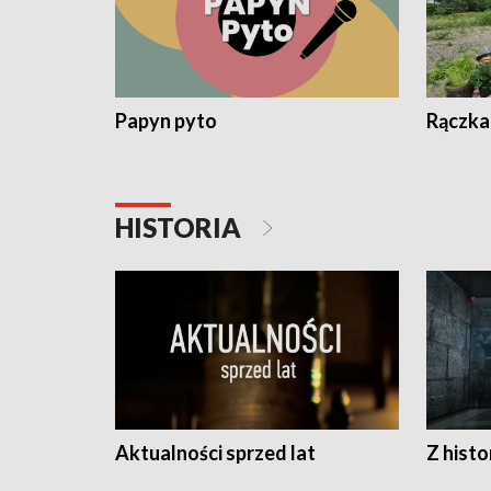
Papyn pyto
Rączka
HISTORIA
Aktualności sprzed lat
Z histo