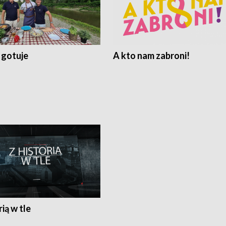
 gotuje
A kto nam zabroni!
rią w tle