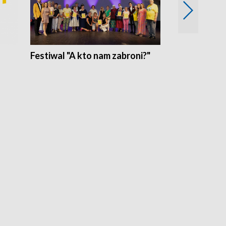
Festiwal "A kto nam zabroni?"
Mikrokosmo