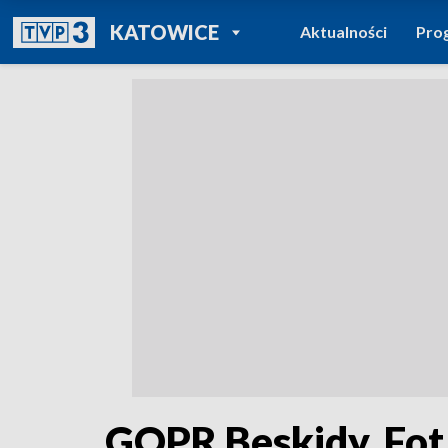
POWRÓT DO
KATOWICE
Aktualności
Pro
TVP REGIONY
GOPR Beskidy. Fot