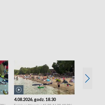
4.08.2026, godz. 18.30
3.08.2026, g