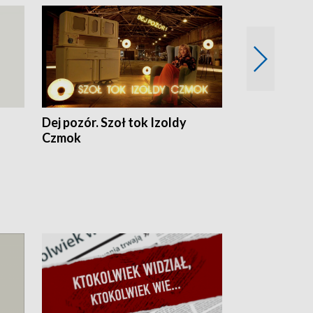
Dej pozór. Szoł tok Izoldy
Dzień z blisk
Czmok