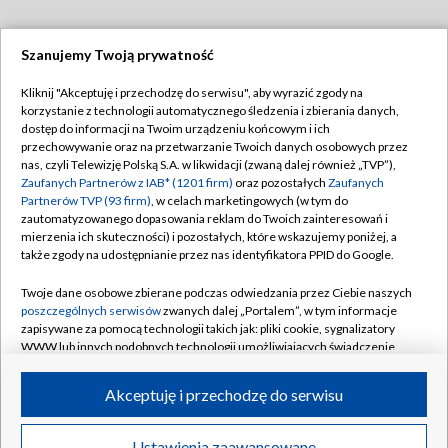
Szanujemy Twoją prywatność
Dołącz do nas:
Kliknij "Akceptuję i przechodzę do serwisu", aby wyrazić zgody na
korzystanie z technologii automatycznego śledzenia i zbierania danych,
TVP
dostęp do informacji na Twoim urządzeniu końcowym i ich
Abonament TVP
przechowywanie oraz na przetwarzanie Twoich danych osobowych przez
Regulamin TVP
nas, czyli Telewizję Polską S.A. w likwidacji (zwaną dalej również „TVP”),
Emisja w TVP
Polityka prywatności
Zaufanych Partnerów z IAB* (1201 firm)
oraz pozostałych
Zaufanych
Partnerów TVP (93 firm)
, w celach marketingowych (w tym do
Centrum informacji TVP
Moje zgody
zautomatyzowanego dopasowania reklam do Twoich zainteresowań i
mierzenia ich skuteczności) i pozostałych, które wskazujemy poniżej, a
Naziemna Telewizja Cyfrowa
Pomoc
także zgody na udostępnianie przez nas identyfikatora PPID do Google.
Sklep TVP
Biuro reklamy
Twoje dane osobowe zbierane podczas odwiedzania przez Ciebie naszych
Rada Programowa
Kontakt
poszczególnych serwisów
zwanych dalej „Portalem”, w tym informacje
zapisywane za pomocą technologii takich jak: pliki cookie, sygnalizatory
System NOS
WWW lub innych podobnych technologii umożliwiających świadczenie
dopasowanych i bezpiecznych usług, personalizację treści oraz reklam,
Informacje o nadawcy
Kanały
udostępnianie funkcji mediów społecznościowych oraz analizowanie
Akceptuję i przechodzę do serwisu
ruchu w Internecie.
Program dla prasy
©2026 Telewizja Polska S.A. w likwidacji
Biuro Reklamy
Twoje dane osobowe zbierane podczas odwiedzania przez Ciebie
Ustawienia zaawansowane