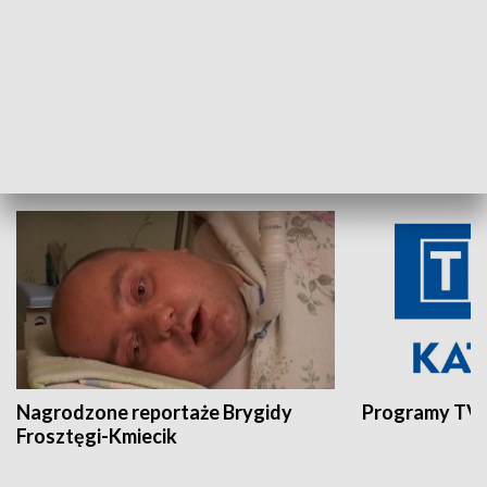
Aktualności sprzed lat
Z historią w tl
INNE
Nagrodzone reportaże Brygidy
Programy TVP
Frosztęgi-Kmiecik