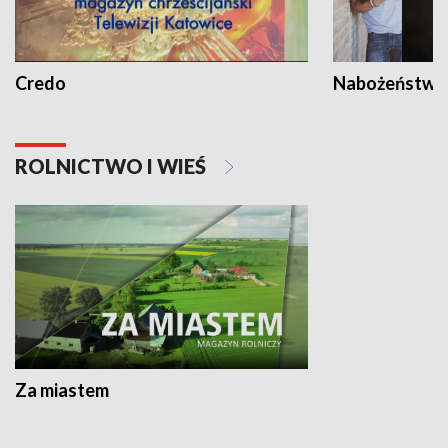
Credo
Nabożeństwa 
ROLNICTWO I WIEŚ
Za miastem