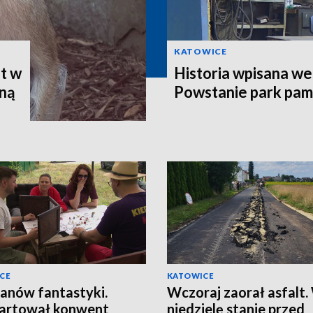
KATOWICE
t w
Historia wpisana w
ną
Powstanie park pam
CE
KATOWICE
fanów fantastyki.
Wczoraj zaorał asfalt.
artował konwent
niedzielę stanie przed