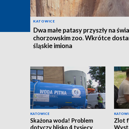
KATOWICE
Dwa małe patasy przyszły na świa
chorzowskim zoo. Wkrótce dosta
śląskie imiona
KATOWICE
KATOWI
Skażona woda! Problem
Zlot 
dotyczy blisko 4 tysięcy
Wyst