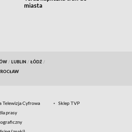
miasta
KÓW
/
LUBLIN
/
ŁÓDŹ
/
ROCŁAW
 Telewizja Cyfrowa
Sklep TVP
la prasy
tograficzny
sing (znaki)