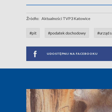
Źródło:
Aktualności TVP3 Katowice
#pit
#podatek dochodowy
#urząd 
UDOSTĘPNIJ NA FACEBOOKU