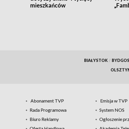
mieszkańców
„Fam
BIAŁYSTOK
/
BYDGO
OLSZTY
Abonament TVP
Emisja w TVP
Rada Programowa
System NOS
Biuro Reklamy
Ogłoszenie pr
Oferta Handlowa
Akademia Tele