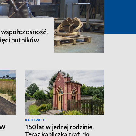
e współczesność.
ięci hutników
KATOWICE
 W
150 lat w jednej rodzinie.
Teraz kapliczka trafi do