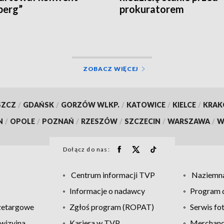
berg”
prokuratorem
ZOBACZ WIĘCEJ
SZCZ
/
GDAŃSK
/
GORZÓW WLKP.
/
KATOWICE
/
KIELCE
/
KRA
N
/
OPOLE
/
POZNAŃ
/
RZESZÓW
/
SZCZECIN
/
WARSZAWA
/
W
Dołącz do nas:
Centrum informacji TVP
Naziemna
Informacje o nadawcy
Program d
zetargowe
Zgłoś program (ROPAT)
Serwis fo
wizyjna
Kariera w TVP
Merchandi