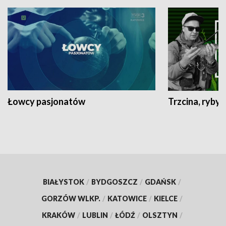
Łowcy pasjonatów
Trzcina, ryby 
BIAŁYSTOK
/
BYDGOSZCZ
/
GDAŃSK
/
GORZÓW WLKP.
/
KATOWICE
/
KIELCE
/
KRAKÓW
/
LUBLIN
/
ŁÓDŹ
/
OLSZTYN
/