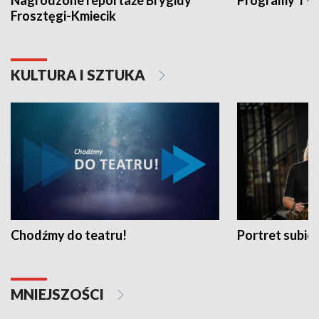
Nagrodzone reportaże Brygidy
Programy TVP
Frosztęgi-Kmiecik
KULTURA I SZTUKA
Chodźmy do teatru!
Portret subi
MNIEJSZOŚCI