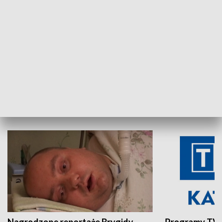
Aktualności sprzed lat
Z historią w tl
INNE