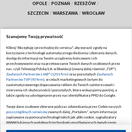
OPOLE
/
POZNAŃ
/
RZESZÓW
/
SZCZECIN
/
WARSZAWA
/
WROCŁAW
Szanujemy Twoją prywatność
Dołącz do nas:
Kliknij "Akceptuję i przechodzę do serwisu", aby wyrazić zgody na
korzystanie z technologii automatycznego śledzenia i zbierania danych,
TVP
dostęp do informacji na Twoim urządzeniu końcowym i ich
Abonament TVP
przechowywanie oraz na przetwarzanie Twoich danych osobowych przez
Regulamin TVP
nas, czyli Telewizję Polską S.A. w likwidacji (zwaną dalej również „TVP”),
Emisja w TVP
Polityka prywatności
Zaufanych Partnerów z IAB* (1201 firm)
oraz pozostałych
Zaufanych
Partnerów TVP (93 firm)
, w celach marketingowych (w tym do
Centrum informacji TVP
Moje zgody
zautomatyzowanego dopasowania reklam do Twoich zainteresowań i
mierzenia ich skuteczności) i pozostałych, które wskazujemy poniżej, a
Naziemna Telewizja Cyfrowa
Pomoc
także zgody na udostępnianie przez nas identyfikatora PPID do Google.
Sklep TVP
Biuro reklamy
Twoje dane osobowe zbierane podczas odwiedzania przez Ciebie naszych
Rada Programowa
Kontakt
poszczególnych serwisów
zwanych dalej „Portalem”, w tym informacje
zapisywane za pomocą technologii takich jak: pliki cookie, sygnalizatory
System NOS
WWW lub innych podobnych technologii umożliwiających świadczenie
dopasowanych i bezpiecznych usług, personalizację treści oraz reklam,
Informacje o nadawcy
Kanały