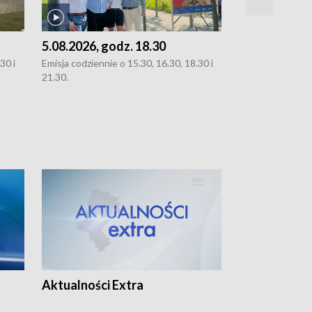
5.08.2026, godz. 18.30
4.08.2026, g
30 i
Emisja codziennie o 15.30, 16.30, 18.30 i
Emisja codziennie
21.30.
21.30.
Aktualności Extra