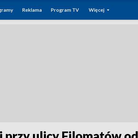
gramy
Reklama
Program TV
Więcej
i przy ulicy Filomatów 