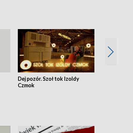
Dej pozór. Szoł tok Izoldy
Dzień z blisk
Czmok