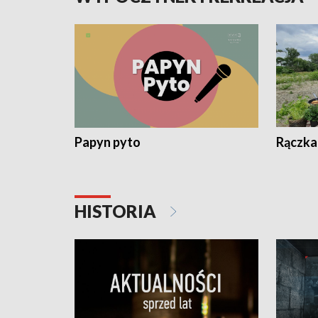
Papyn pyto
Rączka
HISTORIA