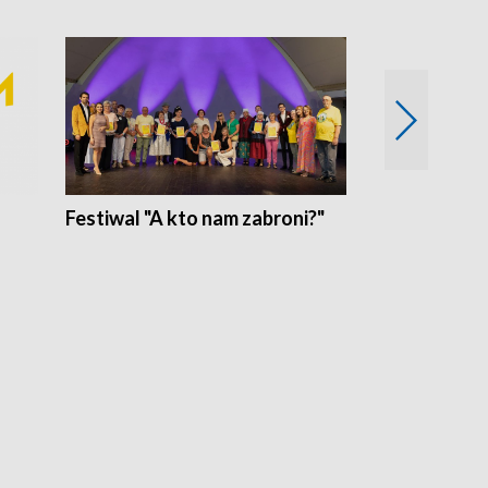
Festiwal "A kto nam zabroni?"
Mikrokosmo