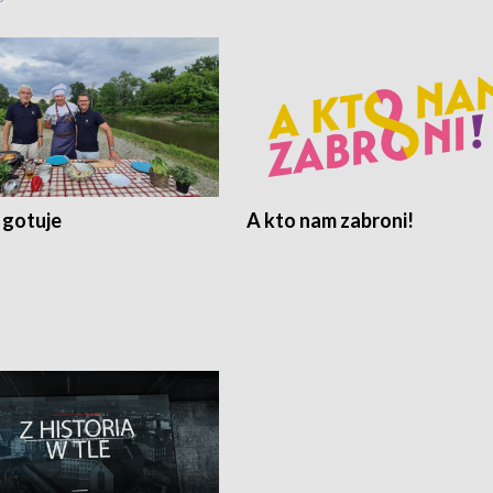
 gotuje
A kto nam zabroni!