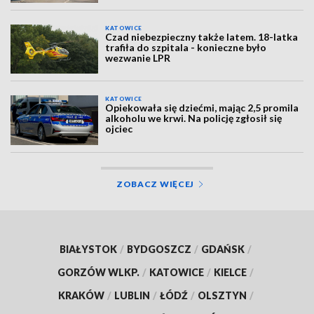
KATOWICE
Czad niebezpieczny także latem. 18-latka
trafiła do szpitala - konieczne było
wezwanie LPR
KATOWICE
Opiekowała się dziećmi, mając 2,5 promila
alkoholu we krwi. Na policję zgłosił się
ojciec
ZOBACZ WIĘCEJ
BIAŁYSTOK
/
BYDGOSZCZ
/
GDAŃSK
/
GORZÓW WLKP.
/
KATOWICE
/
KIELCE
/
KRAKÓW
/
LUBLIN
/
ŁÓDŹ
/
OLSZTYN
/