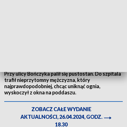
Pożar pustostanu w Bytomiu. Fot. TVP3 Katowice
Groźny pożar w dzielnicy Miechowice w Bytomiu.
Przy ulicy Bończyka palił się pustostan. Do szpitala
trafił nieprzytomny mężczyzna, który
najprawdopodobniej, chcąc uniknąć ognia,
wyskoczył z okna na poddaszu.
ZOBACZ CAŁE WYDANIE
AKTUALNOŚCI, 26.04.2024, GODZ.
18.30