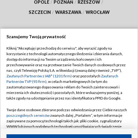
OPOLE
/
POZNAŃ
/
RZESZÓW
/
SZCZECIN
/
WARSZAWA
/
WROCŁAW
Szanujemy Twoją prywatność
Dołącz do nas:
Kliknij "Akceptuję i przechodzę do serwisu", aby wyrazić zgody na
korzystanie z technologii automatycznego śledzenia i zbierania danych,
TVP
dostęp do informacji na Twoim urządzeniu końcowym i ich
Abonament TVP
przechowywanie oraz na przetwarzanie Twoich danych osobowych przez
Regulamin TVP
nas, czyli Telewizję Polską S.A. w likwidacji (zwaną dalej również „TVP”),
Emisja w TVP
Polityka prywatności
Zaufanych Partnerów z IAB* (1201 firm)
oraz pozostałych
Zaufanych
Partnerów TVP (93 firm)
, w celach marketingowych (w tym do
Centrum informacji TVP
Moje zgody
zautomatyzowanego dopasowania reklam do Twoich zainteresowań i
mierzenia ich skuteczności) i pozostałych, które wskazujemy poniżej, a
Naziemna Telewizja Cyfrowa
Pomoc
także zgody na udostępnianie przez nas identyfikatora PPID do Google.
Sklep TVP
Biuro reklamy
Twoje dane osobowe zbierane podczas odwiedzania przez Ciebie naszych
Rada Programowa
Kontakt
poszczególnych serwisów
zwanych dalej „Portalem”, w tym informacje
zapisywane za pomocą technologii takich jak: pliki cookie, sygnalizatory
System NOS
WWW lub innych podobnych technologii umożliwiających świadczenie
dopasowanych i bezpiecznych usług, personalizację treści oraz reklam,
Informacje o nadawcy
Kanały
udostępnianie funkcji mediów społecznościowych oraz analizowanie