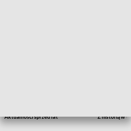
Papyn pyto
Rączka gotuje
HISTORIA
Aktualności sprzed lat
Z historią w tl