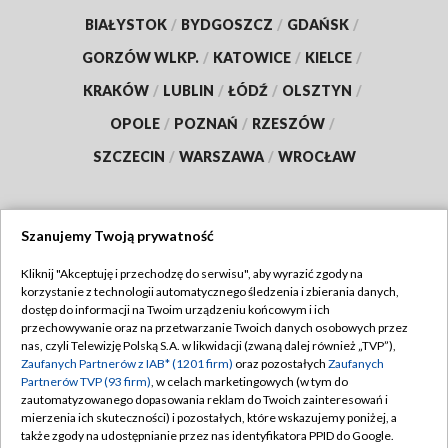
BIAŁYSTOK
/
BYDGOSZCZ
/
GDAŃSK
/
GORZÓW WLKP.
/
KATOWICE
/
KIELCE
/
KRAKÓW
/
LUBLIN
/
ŁÓDŹ
/
OLSZTYN
/
OPOLE
/
POZNAŃ
/
RZESZÓW
/
SZCZECIN
/
WARSZAWA
/
WROCŁAW
Szanujemy Twoją prywatność
Dołącz do nas:
Kliknij "Akceptuję i przechodzę do serwisu", aby wyrazić zgody na
korzystanie z technologii automatycznego śledzenia i zbierania danych,
TVP
dostęp do informacji na Twoim urządzeniu końcowym i ich
Abonament TVP
przechowywanie oraz na przetwarzanie Twoich danych osobowych przez
Regulamin TVP
nas, czyli Telewizję Polską S.A. w likwidacji (zwaną dalej również „TVP”),
Emisja w TVP
Zaufanych Partnerów z IAB* (1201 firm)
oraz pozostałych
Zaufanych
Polityka prywatności
Partnerów TVP (93 firm)
, w celach marketingowych (w tym do
Centrum informacji TVP
Moje zgody
zautomatyzowanego dopasowania reklam do Twoich zainteresowań i
mierzenia ich skuteczności) i pozostałych, które wskazujemy poniżej, a
Naziemna Telewizja Cyfrowa
Pomoc
także zgody na udostępnianie przez nas identyfikatora PPID do Google.