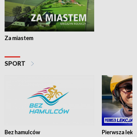
Za miastem
SPORT
Bez hamulców
Pierwsza lekc