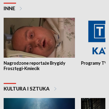
INNE
Nagrodzone reportaże Brygidy
Programy TVP
Frosztęgi-Kmiecik
KULTURA I SZTUKA