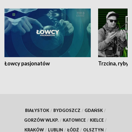
Łowcy pasjonatów
Trzcina, ryby 
BIAŁYSTOK
/
BYDGOSZCZ
/
GDAŃSK
/
GORZÓW WLKP.
/
KATOWICE
/
KIELCE
/
KRAKÓW
/
LUBLIN
/
ŁÓDŹ
/
OLSZTYN
/