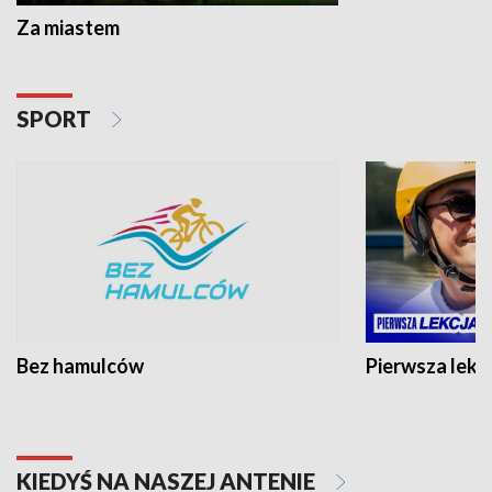
Za miastem
SPORT
Bez hamulców
Pierwsza lekc
KIEDYŚ NA NASZEJ ANTENIE