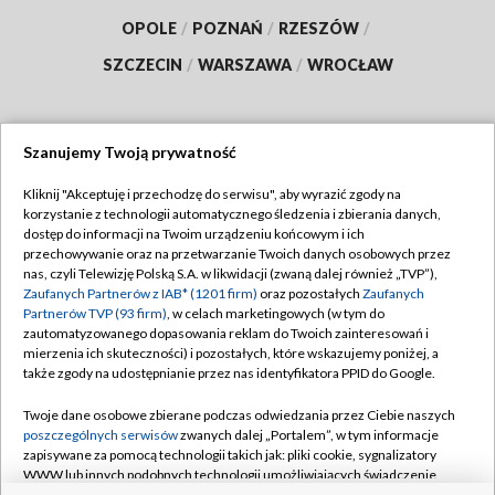
OPOLE
/
POZNAŃ
/
RZESZÓW
/
SZCZECIN
/
WARSZAWA
/
WROCŁAW
Szanujemy Twoją prywatność
Dołącz do nas:
Kliknij "Akceptuję i przechodzę do serwisu", aby wyrazić zgody na
korzystanie z technologii automatycznego śledzenia i zbierania danych,
TVP
dostęp do informacji na Twoim urządzeniu końcowym i ich
Abonament TVP
przechowywanie oraz na przetwarzanie Twoich danych osobowych przez
Regulamin TVP
nas, czyli Telewizję Polską S.A. w likwidacji (zwaną dalej również „TVP”),
Emisja w TVP
Polityka prywatności
Zaufanych Partnerów z IAB* (1201 firm)
oraz pozostałych
Zaufanych
Partnerów TVP (93 firm)
, w celach marketingowych (w tym do
Centrum informacji TVP
Moje zgody
zautomatyzowanego dopasowania reklam do Twoich zainteresowań i
mierzenia ich skuteczności) i pozostałych, które wskazujemy poniżej, a
Naziemna Telewizja Cyfrowa
Pomoc
także zgody na udostępnianie przez nas identyfikatora PPID do Google.
Sklep TVP
Biuro reklamy
Twoje dane osobowe zbierane podczas odwiedzania przez Ciebie naszych
Rada Programowa
Kontakt
poszczególnych serwisów
zwanych dalej „Portalem”, w tym informacje
zapisywane za pomocą technologii takich jak: pliki cookie, sygnalizatory
System NOS
WWW lub innych podobnych technologii umożliwiających świadczenie
dopasowanych i bezpiecznych usług, personalizację treści oraz reklam,