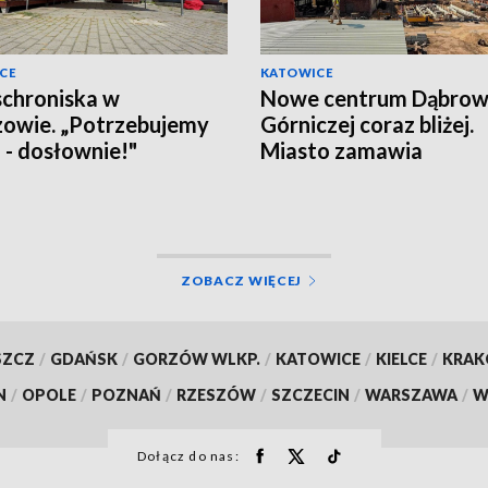
CE
KATOWICE
schroniska w
Nowe centrum Dąbro
owie. „Potrzebujemy
Górniczej coraz bliżej.
a - dosłownie!"
Miasto zamawia
wyposażenie
ZOBACZ WIĘCEJ
SZCZ
/
GDAŃSK
/
GORZÓW WLKP.
/
KATOWICE
/
KIELCE
/
KRA
N
/
OPOLE
/
POZNAŃ
/
RZESZÓW
/
SZCZECIN
/
WARSZAWA
/
W
Dołącz do nas: