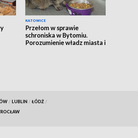
KATOWICE
wy
Przełom w sprawie
schroniska w Bytomiu.
Porozumienie władz miasta i
fundacji
KÓW
/
LUBLIN
/
ŁÓDŹ
/
ROCŁAW