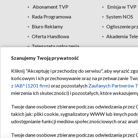
Abonament TVP
Emisja w TVP
Rada Programowa
System NOS
Biuro Reklamy
Ogłoszenie pr
Oferta Handlowa
Akademia Tele
Telegazeta ogłoszenia
Szanujemy Twoją prywatność
Regulamin TVP
Kliknij "Akceptuję i przechodzę do serwisu", aby wyrazić zg
końcowym i ich przechowywanie oraz na przetwarzanie Twoich
z IAB* (1201 firm)
oraz pozostałych
Zaufanych Partnerów T
mierzenia ich skuteczności) i pozostałych, które wskazujemy
Twoje dane osobowe zbierane podczas odwiedzania przez 
takich jak: pliki cookie, sygnalizatory WWW lub innych pod
udostępnianie funkcji mediów społecznościowych oraz anali
Twoje dane osobowe zbierane podczas odwiedzania przez 