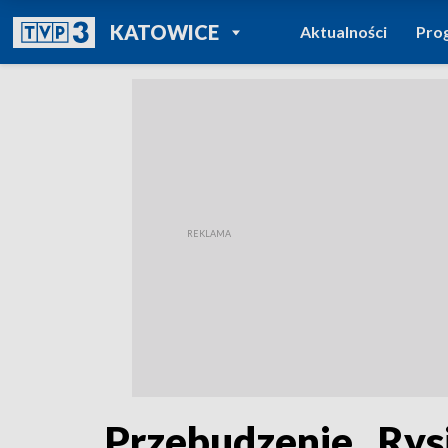
POWRÓT DO
KATOWICE
Aktualności
Pro
TVP REGIONY
Przebudzenie „Ry