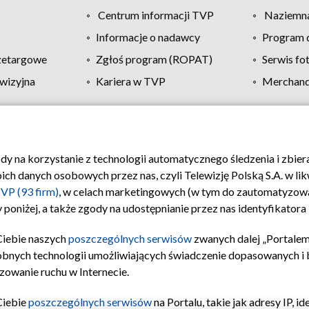
Centrum informacji TVP
Naziemna
Informacje o nadawcy
Program d
zetargowe
Zgłoś program (ROPAT)
Serwis fo
wizyjna
Kariera w TVP
Merchandi
Polityka prywatności
Moje zgody
Pomoc
Biuro re
ody na korzystanie z technologii automatycznego śledzenia i zbie
 danych osobowych przez nas, czyli Telewizję Polską S.A. w likw
VP (93 firm)
, w celach marketingowych (w tym do zautomatyzow
 poniżej, a także zgody na udostępnianie przez nas identyfikator
Ciebie naszych
poszczególnych serwisów
zwanych dalej „Portalem
obnych technologii umożliwiających świadczenie dopasowanych i be
zowanie ruchu w Internecie.
Ciebie
poszczególnych serwisów
na Portalu, takie jak adresy IP, 