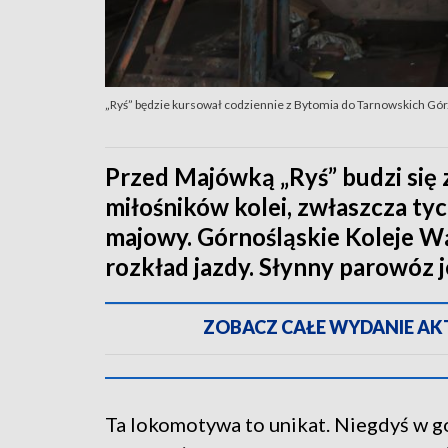
„Ryś” będzie kursował codziennie z Bytomia do Tarnowskich Gór
Przed Majówką „Ryś” budzi się z
miłośników kolei, zwłaszcza ty
majowy. Górnośląskie Koleje 
rozkład jazdy. Słynny parowóz j
ZOBACZ CAŁE WYDANIE AKTU
Ta lokomotywa to unikat. Niegdyś w 