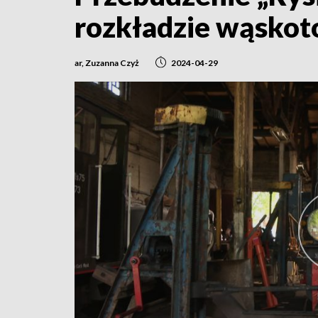
rozkładzie wąskot
ar, Zuzanna Czyż
2024-04-29