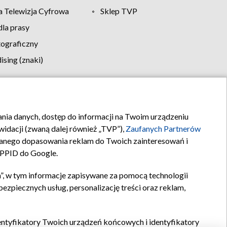
 Telewizja Cyfrowa
Sklep TVP
la prasy
tograficzny
sing (znaki)
klamy
Kontakt
rania danych, dostęp do informacji na Twoim urządzeniu
idacji (zwaną dalej również „TVP”),
Zaufanych Partnerów
anego dopasowania reklam do Twoich zainteresowań i
a PPID do Google.
”, w tym informacje zapisywane za pomocą technologii
zpiecznych usług, personalizację treści oraz reklam,
identyfikatory Twoich urządzeń końcowych i identyfikatory