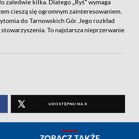
o zaledwie kilka. Dlatego „Ryś” wymaga
ozem cieszą się ogromnym zainteresowaniem.
Bytomia do Tarnowskich Gór. Jego rozkład
 stowarzyszenia. To najstarsza nieprzerwanie
UDOSTĘPNIJ NA X
ZOBACZ TAKŻE