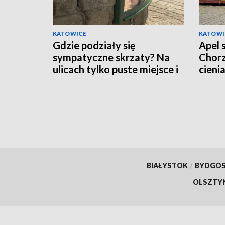
KATOWICE
KATOWI
Gdzie podziały się
Apel 
sympatyczne skrzaty? Na
Chorz
ulicach tylko puste miejsce i
cieni
pytający mieszkańcy
BIAŁYSTOK
/
BYDGO
OLSZTY