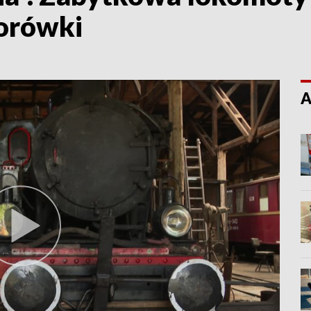
orówki
A