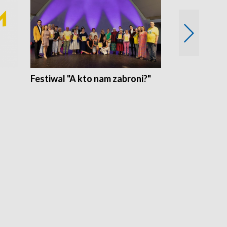
Festiwal "A kto nam zabroni?"
Mikrokosmo