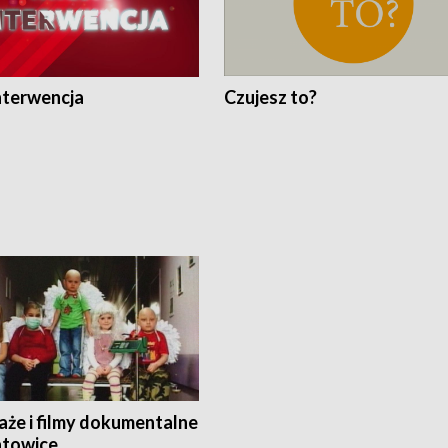
nterwencja
Czujesz to?
aże i filmy dokumentalne
towice