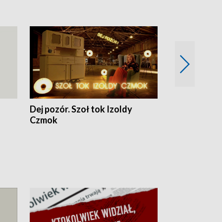
Dej pozór. Szoł tok Izoldy
Dzień z blisk
Czmok