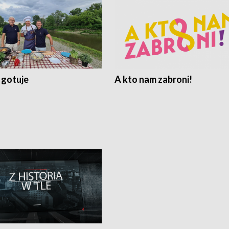
 gotuje
A kto nam zabroni!