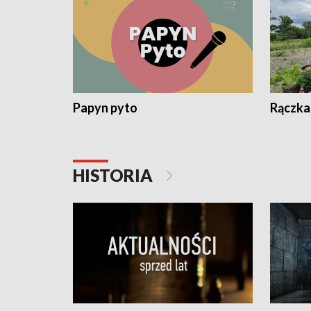
Papyn pyto
Rączka
HISTORIA