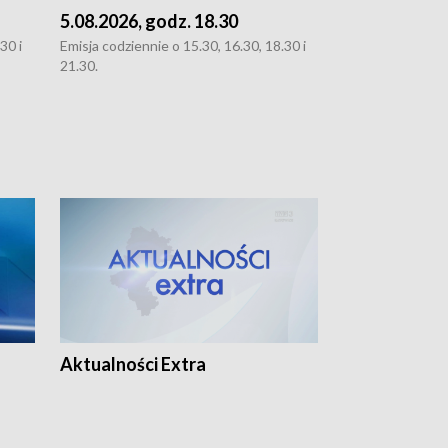
5.08.2026, godz. 18.30
4.08.2026, g
30 i
Emisja codziennie o 15.30, 16.30, 18.30 i
Emisja codziennie
21.30.
21.30.
Aktualności Extra