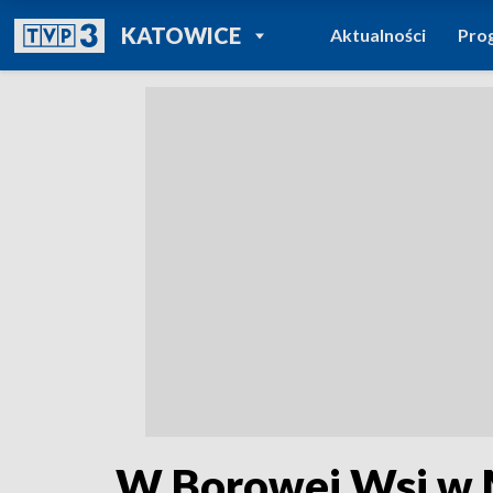
POWRÓT DO
KATOWICE
Aktualności
Pro
TVP REGIONY
W Borowej Wsi w M