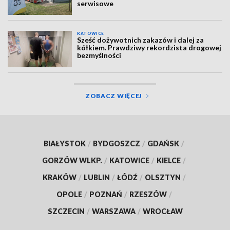
serwisowe
KATOWICE
Sześć dożywotnich zakazów i dalej za
kółkiem. Prawdziwy rekordzista drogowej
bezmyślności
ZOBACZ WIĘCEJ
BIAŁYSTOK
/
BYDGOSZCZ
/
GDAŃSK
/
GORZÓW WLKP.
/
KATOWICE
/
KIELCE
/
KRAKÓW
/
LUBLIN
/
ŁÓDŹ
/
OLSZTYN
/
OPOLE
/
POZNAŃ
/
RZESZÓW
/
SZCZECIN
/
WARSZAWA
/
WROCŁAW