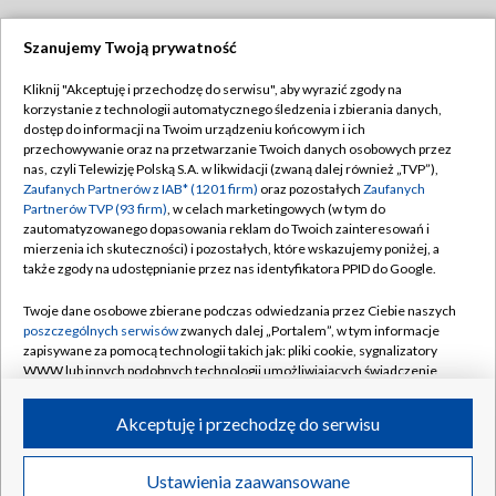
Szanujemy Twoją prywatność
Dołącz do nas:
Kliknij "Akceptuję i przechodzę do serwisu", aby wyrazić zgody na
korzystanie z technologii automatycznego śledzenia i zbierania danych,
TVP
dostęp do informacji na Twoim urządzeniu końcowym i ich
Abonament TVP
przechowywanie oraz na przetwarzanie Twoich danych osobowych przez
Regulamin TVP
nas, czyli Telewizję Polską S.A. w likwidacji (zwaną dalej również „TVP”),
Emisja w TVP
Polityka prywatności
Zaufanych Partnerów z IAB* (1201 firm)
oraz pozostałych
Zaufanych
Partnerów TVP (93 firm)
, w celach marketingowych (w tym do
Centrum informacji TVP
Moje zgody
zautomatyzowanego dopasowania reklam do Twoich zainteresowań i
mierzenia ich skuteczności) i pozostałych, które wskazujemy poniżej, a
Naziemna Telewizja Cyfrowa
Pomoc
także zgody na udostępnianie przez nas identyfikatora PPID do Google.
Sklep TVP
Biuro reklamy
Twoje dane osobowe zbierane podczas odwiedzania przez Ciebie naszych
Rada Programowa
Kontakt
poszczególnych serwisów
zwanych dalej „Portalem”, w tym informacje
zapisywane za pomocą technologii takich jak: pliki cookie, sygnalizatory
System NOS
WWW lub innych podobnych technologii umożliwiających świadczenie
dopasowanych i bezpiecznych usług, personalizację treści oraz reklam,
Informacje o nadawcy
Kanały
udostępnianie funkcji mediów społecznościowych oraz analizowanie
Akceptuję i przechodzę do serwisu
ruchu w Internecie.
Program dla prasy
©2026 Telewizja Polska S.A. w likwidacji
Biuro Reklamy
Twoje dane osobowe zbierane podczas odwiedzania przez Ciebie
Ustawienia zaawansowane
poszczególnych serwisów
na Portalu, takie jak adresy IP, identyfikatory