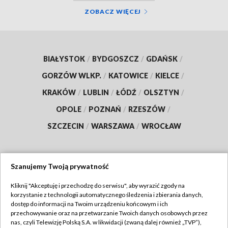
ZOBACZ WIĘCEJ
BIAŁYSTOK
/
BYDGOSZCZ
/
GDAŃSK
/
GORZÓW WLKP.
/
KATOWICE
/
KIELCE
/
KRAKÓW
/
LUBLIN
/
ŁÓDŹ
/
OLSZTYN
/
OPOLE
/
POZNAŃ
/
RZESZÓW
/
SZCZECIN
/
WARSZAWA
/
WROCŁAW
Szanujemy Twoją prywatność
Dołącz do nas:
Kliknij "Akceptuję i przechodzę do serwisu", aby wyrazić zgody na
korzystanie z technologii automatycznego śledzenia i zbierania danych,
TVP
dostęp do informacji na Twoim urządzeniu końcowym i ich
Abonament TVP
przechowywanie oraz na przetwarzanie Twoich danych osobowych przez
Regulamin TVP
nas, czyli Telewizję Polską S.A. w likwidacji (zwaną dalej również „TVP”),