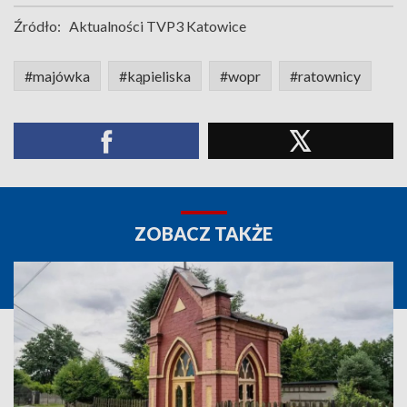
Źródło:
Aktualności TVP3 Katowice
#majówka
#kąpieliska
#wopr
#ratownicy
ZOBACZ TAKŻE