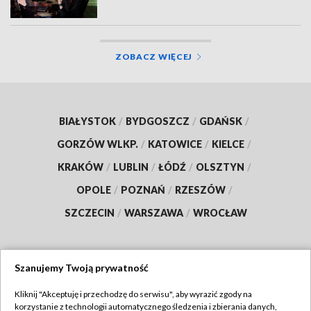
ZOBACZ WIĘCEJ
BIAŁYSTOK
/
BYDGOSZCZ
/
GDAŃSK
/
GORZÓW WLKP.
/
KATOWICE
/
KIELCE
/
KRAKÓW
/
LUBLIN
/
ŁÓDŹ
/
OLSZTYN
/
OPOLE
/
POZNAŃ
/
RZESZÓW
/
SZCZECIN
/
WARSZAWA
/
WROCŁAW
Szanujemy Twoją prywatność
Dołącz do nas:
Kliknij "Akceptuję i przechodzę do serwisu", aby wyrazić zgody na
korzystanie z technologii automatycznego śledzenia i zbierania danych,
TVP