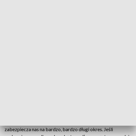
Coraz więcej zachorowań w regionie
Epidemiolodzy biją na alarm: ubiegły rok to rekordowa
liczba przypadków chorób odkleszczowych. W kraju
boreliozę zdiagnozowano u ponad 25 tysięcy osób. Na tym
lista kleszczowego ryzyka się nie kończy. Do niedawna ta
choroba w naszym województwie w ogóle nie występowała.
W całym kraju kleszczowe zapalenie mózgu to już 660
przypadków za ubiegły rok. Dla porównania - w 2019 roku
odnotowano ich zaledwie 265.
Lekarze zachęcają do szczepień.
Szczepionka jest przynajmniej w dwóch dawkach, za to
zabezpiecza nas na bardzo, bardzo długi okres. Jeśli