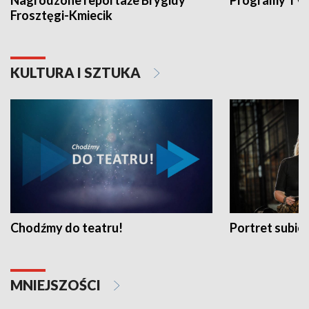
Nagrodzone reportaże Brygidy
Programy TVP
Frosztęgi-Kmiecik
KULTURA I SZTUKA
Chodźmy do teatru!
Portret subi
MNIEJSZOŚCI