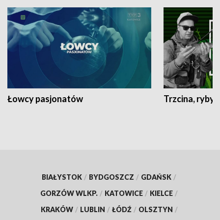
Łowcy pasjonatów
Trzcina, ryby 
BIAŁYSTOK
/
BYDGOSZCZ
/
GDAŃSK
/
GORZÓW WLKP.
/
KATOWICE
/
KIELCE
/
KRAKÓW
/
LUBLIN
/
ŁÓDŹ
/
OLSZTYN
/