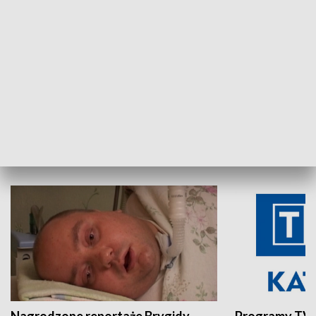
Aktualności sprzed lat
Z historią w tl
INNE