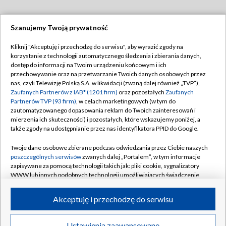
Szanujemy Twoją prywatność
Dołącz do nas:
Kliknij "Akceptuję i przechodzę do serwisu", aby wyrazić zgody na
korzystanie z technologii automatycznego śledzenia i zbierania danych,
TVP
dostęp do informacji na Twoim urządzeniu końcowym i ich
Abonament TVP
przechowywanie oraz na przetwarzanie Twoich danych osobowych przez
Regulamin TVP
nas, czyli Telewizję Polską S.A. w likwidacji (zwaną dalej również „TVP”),
Emisja w TVP
Polityka prywatności
Zaufanych Partnerów z IAB* (1201 firm)
oraz pozostałych
Zaufanych
Partnerów TVP (93 firm)
, w celach marketingowych (w tym do
Centrum informacji TVP
Moje zgody
zautomatyzowanego dopasowania reklam do Twoich zainteresowań i
mierzenia ich skuteczności) i pozostałych, które wskazujemy poniżej, a
Naziemna Telewizja Cyfrowa
Pomoc
także zgody na udostępnianie przez nas identyfikatora PPID do Google.
Sklep TVP
Biuro reklamy
Twoje dane osobowe zbierane podczas odwiedzania przez Ciebie naszych
Rada Programowa
Kontakt
poszczególnych serwisów
zwanych dalej „Portalem”, w tym informacje
zapisywane za pomocą technologii takich jak: pliki cookie, sygnalizatory
System NOS
WWW lub innych podobnych technologii umożliwiających świadczenie
dopasowanych i bezpiecznych usług, personalizację treści oraz reklam,
Informacje o nadawcy
Kanały
udostępnianie funkcji mediów społecznościowych oraz analizowanie
Akceptuję i przechodzę do serwisu
ruchu w Internecie.
Program dla prasy
©2026 Telewizja Polska S.A. w likwidacji
Biuro Reklamy
Twoje dane osobowe zbierane podczas odwiedzania przez Ciebie
Ustawienia zaawansowane