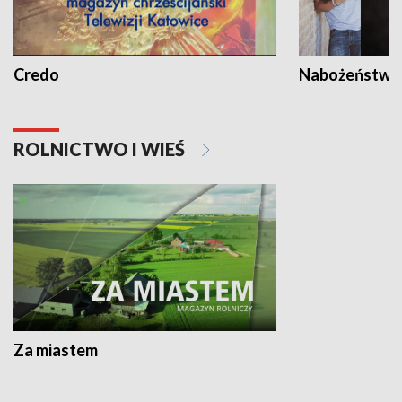
Credo
Nabożeństwa 
ROLNICTWO I WIEŚ
Za miastem