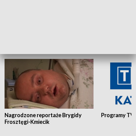
Aktualności sprzed lat
Z historią w tl
INNE
Nagrodzone reportaże Brygidy
Programy TVP
Frosztęgi-Kmiecik