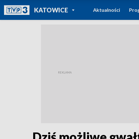
POWRÓT DO
KATOWICE
Aktualności
Pro
TVP REGIONY
Dziś możliwe gwałt