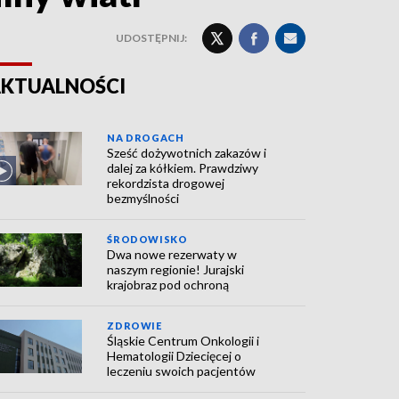
UDOSTĘPNIJ:
KTUALNOŚCI
NA DROGACH
Sześć dożywotnich zakazów i
dalej za kółkiem. Prawdziwy
rekordzista drogowej
bezmyślności
ŚRODOWISKO
Dwa nowe rezerwaty w
naszym regionie! Jurajski
krajobraz pod ochroną
ZDROWIE
Śląskie Centrum Onkologii i
Hematologii Dziecięcej o
leczeniu swoich pacjentów