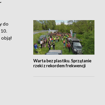
r
y do
 10.
 objął
Warta bez plastiku. Sprzątanie
rzeki z rekordem frekwencji