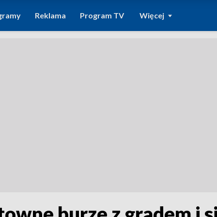
gramy
Reklama
Program TV
Więcej
owne burze z gradem i si