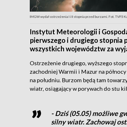
IMGW wydał ostrzeżenia I i II stopnia przed burzami. Fot. TVP3 
Instytut Meteorologii i Gospod
pierwszego i drugiego stopnia 
wszystkich województw za wyją
Ostrzeżenie drugiego, wyższego stopn
zachodniej Warmii i Mazur na północy
na południu. Burzom będą tam towarz
wiatr, osiągający w porywach do stu k
- Dziś (05.05) możliwe g
silny wiatr. Zachowaj ost