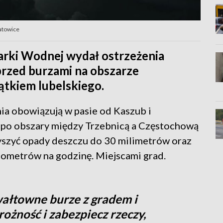
Katowice
arki Wodnej wydał ostrzeżenia
przed burzami na obszarze
tkiem lubelskiego.
ia obowiązują w pasie od Kaszub i
 po obszary między Trzebnicą a Częstochową
yszyć opady deszczu do 30 milimetrów oraz
ilometrów na godzinę. Miejscami grad.
wałtowne burze z gradem i
rożność i zabezpiecz rzeczy,