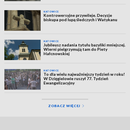
KATOWICE
Kontrowersyjne przywileje. Decyzje
biskupa pod lupą śledczych i Watykanu
KATOWICE
Jubileusz nadania tytułu bazyliki mniejszej.
Wierni pielgrzymują tam do Piety
Hałcnowskiej
KATOWICE
To dla wielu najważniejszy tydzień w roku!
W Dzięgielowie ruszył 77. Tydzień
Ewangelizacyjny
ZOBACZ WIĘCEJ