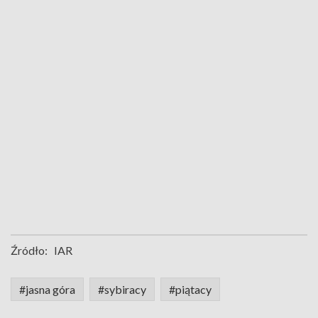
Źródło:
IAR
#jasna góra
#sybiracy
#piątacy