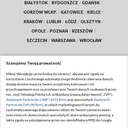
BIAŁYSTOK
/
BYDGOSZCZ
/
GDAŃSK
/
GORZÓW WLKP.
/
KATOWICE
/
KIELCE
/
KRAKÓW
/
LUBLIN
/
ŁÓDŹ
/
OLSZTYN
/
OPOLE
/
POZNAŃ
/
RZESZÓW
/
SZCZECIN
/
WARSZAWA
/
WROCŁAW
Szanujemy Twoją prywatność
Dołącz do nas:
Kliknij "Akceptuję i przechodzę do serwisu", aby wyrazić zgody na
korzystanie z technologii automatycznego śledzenia i zbierania danych,
TVP
dostęp do informacji na Twoim urządzeniu końcowym i ich
Abonament TVP
przechowywanie oraz na przetwarzanie Twoich danych osobowych przez
Regulamin TVP
nas, czyli Telewizję Polską S.A. w likwidacji (zwaną dalej również „TVP”),
Emisja w TVP
Polityka prywatności
Zaufanych Partnerów z IAB* (1201 firm)
oraz pozostałych
Zaufanych
Partnerów TVP (93 firm)
, w celach marketingowych (w tym do
Centrum informacji TVP
Moje zgody
zautomatyzowanego dopasowania reklam do Twoich zainteresowań i
mierzenia ich skuteczności) i pozostałych, które wskazujemy poniżej, a
Naziemna Telewizja Cyfrowa
Pomoc
także zgody na udostępnianie przez nas identyfikatora PPID do Google.
Sklep TVP
Biuro reklamy