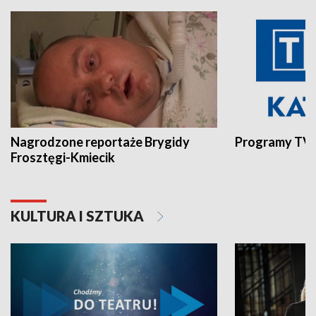
Nagrodzone reportaże Brygidy
Programy TVP
Frosztęgi-Kmiecik
KULTURA I SZTUKA