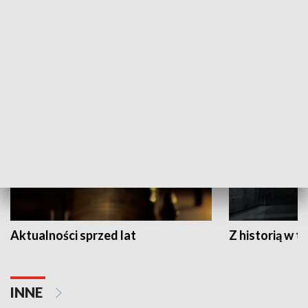
Papyn pyto
Rączka gotuje
HISTORIA
Aktualności sprzed lat
Z historią w tl
INNE