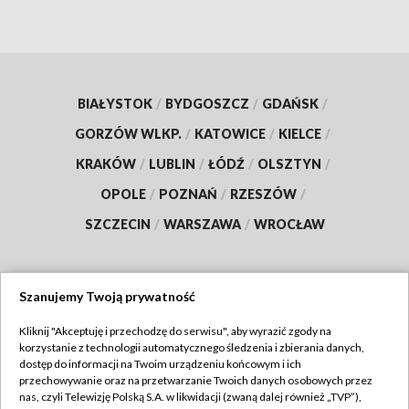
BIAŁYSTOK
/
BYDGOSZCZ
/
GDAŃSK
/
GORZÓW WLKP.
/
KATOWICE
/
KIELCE
/
KRAKÓW
/
LUBLIN
/
ŁÓDŹ
/
OLSZTYN
/
OPOLE
/
POZNAŃ
/
RZESZÓW
/
SZCZECIN
/
WARSZAWA
/
WROCŁAW
Szanujemy Twoją prywatność
Dołącz do nas:
Kliknij "Akceptuję i przechodzę do serwisu", aby wyrazić zgody na
korzystanie z technologii automatycznego śledzenia i zbierania danych,
TVP
dostęp do informacji na Twoim urządzeniu końcowym i ich
Abonament TVP
przechowywanie oraz na przetwarzanie Twoich danych osobowych przez
Regulamin TVP
nas, czyli Telewizję Polską S.A. w likwidacji (zwaną dalej również „TVP”),