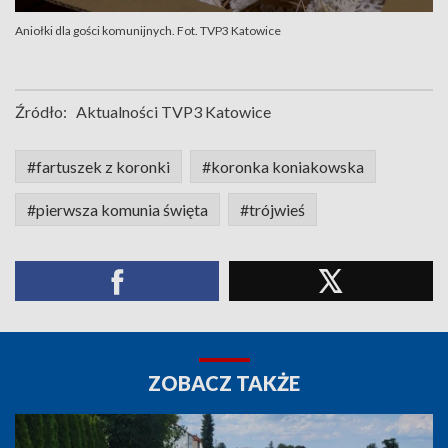
Aniołki dla gości komunijnych. Fot. TVP3 Katowice
Źródło:
Aktualności TVP3 Katowice
#fartuszek z koronki
#koronka koniakowska
#pierwsza komunia święta
#trójwieś
ZOBACZ TAKŻE