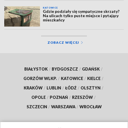
KATOWICE
Gdzie podziały się sympatyczne skrzaty?
Na ulicach tylko puste miejsce i pytający
mieszkańcy
ZOBACZ WIĘCEJ
BIAŁYSTOK
/
BYDGOSZCZ
/
GDAŃSK
/
GORZÓW WLKP.
/
KATOWICE
/
KIELCE
/
KRAKÓW
/
LUBLIN
/
ŁÓDŹ
/
OLSZTYN
/
OPOLE
/
POZNAŃ
/
RZESZÓW
/
SZCZECIN
/
WARSZAWA
/
WROCŁAW