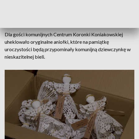
ludowych. Jednym z elementów stroju granatowy fartuszek.
Na tę wielką uroczystość założą biały, który w tym roku
będzie koronkowy.
Dla gości komunijnych Centrum Koronki Koniakowskiej
uheklowało oryginalne aniołki, które na pamiątkę
uroczystości będą przypominały komunijną dziewczynkę w
nieskazitelnej bieli.