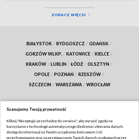
ZOBACZ WIĘCEJ
BIAŁYSTOK
/
BYDGOSZCZ
/
GDAŃSK
/
GORZÓW WLKP.
/
KATOWICE
/
KIELCE
/
KRAKÓW
/
LUBLIN
/
ŁÓDŹ
/
OLSZTYN
/
OPOLE
/
POZNAŃ
/
RZESZÓW
/
SZCZECIN
/
WARSZAWA
/
WROCŁAW
Szanujemy Twoją prywatność
Dołącz do nas:
Kliknij "Akceptuję i przechodzę do serwisu", aby wyrazić zgody na
korzystanie z technologii automatycznego śledzenia i zbierania danych,
TVP
dostęp do informacji na Twoim urządzeniu końcowym i ich
Abonament TVP
przechowywanie oraz na przetwarzanie Twoich danych osobowych przez