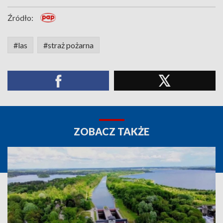
Źródło:
#las
#straż pożarna
ZOBACZ TAKŻE