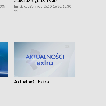
5.08.2026, godz. 18.30
4.08.2026, g
30 i
Emisja codziennie o 15.30, 16.30, 18.30 i
Emisja codziennie
21.30.
21.30.
Aktualności Extra