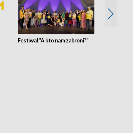
Festiwal "A kto nam zabroni?"
Mikrokosmo