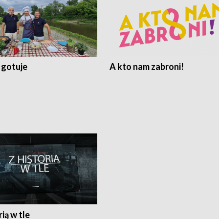
 gotuje
A kto nam zabroni!
rią w tle