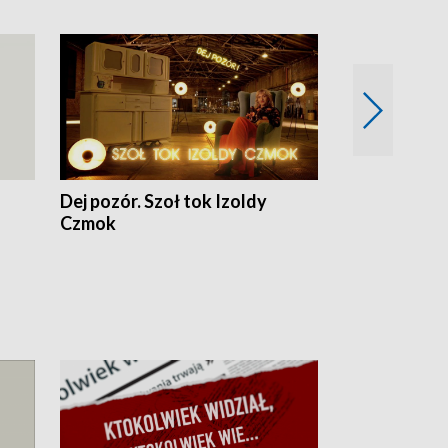
Dej pozór. Szoł tok Izoldy
Dzień z blisk
Czmok