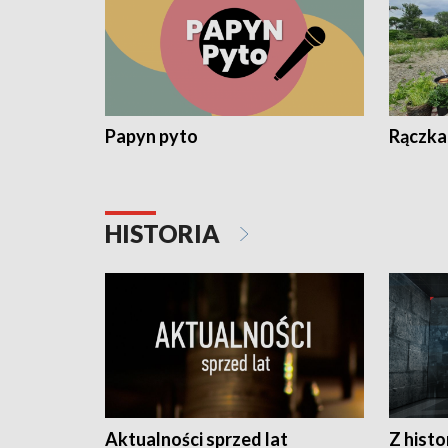
Papyn pyto
Rączka
HISTORIA
Aktualności sprzed lat
Z histo