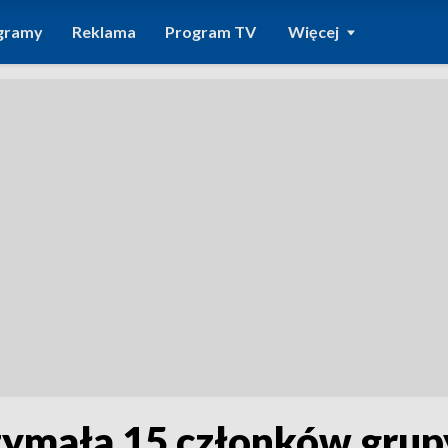
gramy
Reklama
Program TV
Więcej
rzymała 15 członków grupy