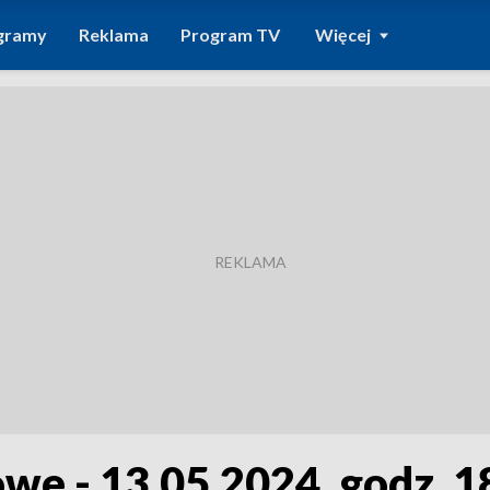
gramy
Reklama
Program TV
Więcej
we - 13.05.2024, godz. 1