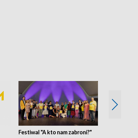
Festiwal "A kto nam zabroni?"
Mikrokosmo