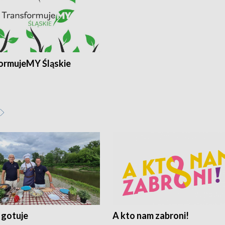
ormujeMY Śląskie
 gotuje
A kto nam zabroni!