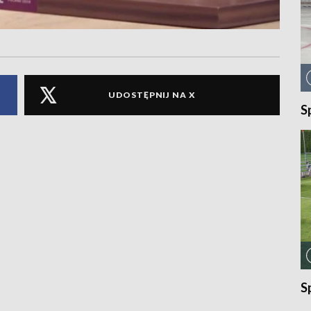
UDOSTĘPNIJ NA X
S
S