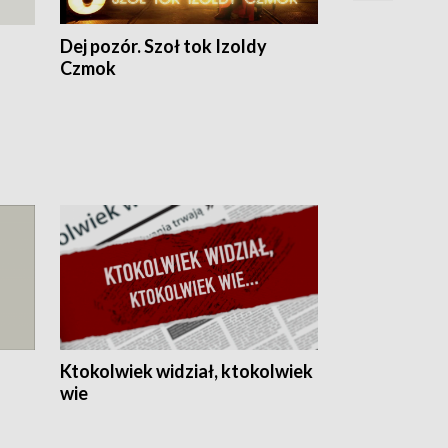
Dej pozór. Szoł tok Izoldy
Dzień z blisk
Czmok
Ktokolwiek widział, ktokolwiek
wie