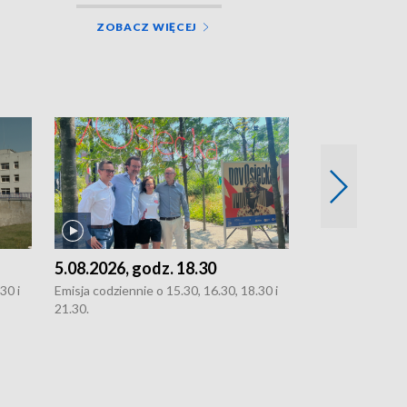
ZOBACZ WIĘCEJ
5.08.2026, godz. 18.30
4.08.2026, g
30 i
Emisja codziennie o 15.30, 16.30, 18.30 i
Emisja codziennie
21.30.
21.30.