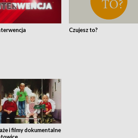
nterwencja
Czujesz to?
aże i filmy dokumentalne
towice