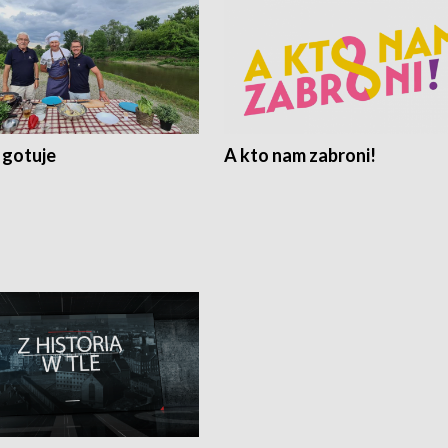
 gotuje
A kto nam zabroni!