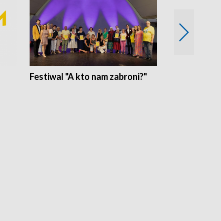
Festiwal "A kto nam zabroni?"
Mikrokosmo