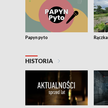
Papyn pyto
Rączka
HISTORIA