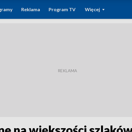
gramy
Reklama
Program TV
Więcej
ne na większości szlaków