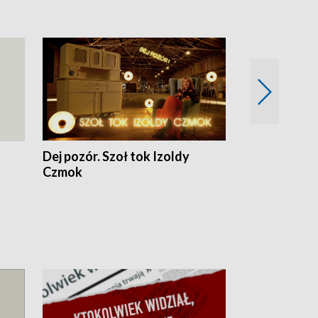
Dej pozór. Szoł tok Izoldy
Dzień z blisk
Czmok