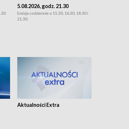
5.08.2026, godz. 21.30
5.08.2026, g
8.30
Emisja codziennie o 15.30, 16.30, 18.30 i
Emisja codziennie
21.30.
21.30.
Aktualności Extra