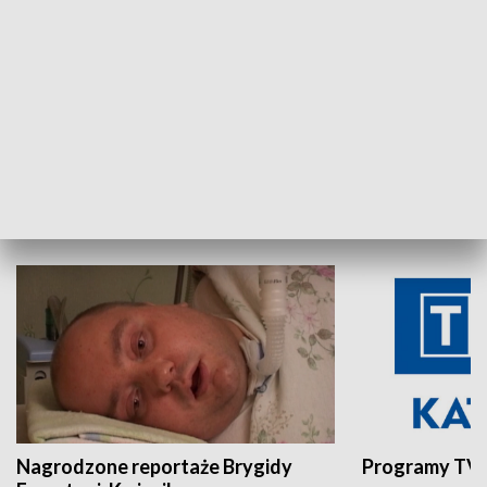
Aktualności sprzed lat
Z historią w tl
INNE
Nagrodzone reportaże Brygidy
Programy TVP