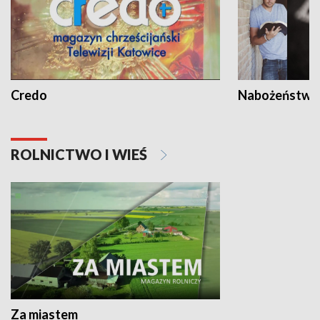
Credo
Nabożeństwa 
ROLNICTWO I WIEŚ
Za miastem