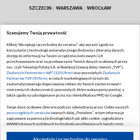
SZCZECIN
/
WARSZAWA
/
WROCŁAW
Szanujemy Twoją prywatność
Dołącz do nas:
Kliknij "Akceptuję i przechodzę do serwisu", aby wyrazić zgody na
korzystanie z technologii automatycznego śledzenia i zbierania danych,
TVP
dostęp do informacji na Twoim urządzeniu końcowym i ich
Abonament TVP
przechowywanie oraz na przetwarzanie Twoich danych osobowych przez
Regulamin TVP
nas, czyli Telewizję Polską S.A. w likwidacji (zwaną dalej również „TVP”),
Emisja w TVP
Polityka prywatności
Zaufanych Partnerów z IAB* (1201 firm)
oraz pozostałych
Zaufanych
Partnerów TVP (93 firm)
, w celach marketingowych (w tym do
Centrum informacji TVP
Moje zgody
zautomatyzowanego dopasowania reklam do Twoich zainteresowań i
mierzenia ich skuteczności) i pozostałych, które wskazujemy poniżej, a
Naziemna Telewizja Cyfrowa
Pomoc
także zgody na udostępnianie przez nas identyfikatora PPID do Google.
Sklep TVP
Biuro reklamy
Twoje dane osobowe zbierane podczas odwiedzania przez Ciebie naszych
Rada Programowa
Kontakt
poszczególnych serwisów
zwanych dalej „Portalem”, w tym informacje
zapisywane za pomocą technologii takich jak: pliki cookie, sygnalizatory
System NOS
WWW lub innych podobnych technologii umożliwiających świadczenie
dopasowanych i bezpiecznych usług, personalizację treści oraz reklam,
Informacje o nadawcy
Kanały
udostępnianie funkcji mediów społecznościowych oraz analizowanie
Akceptuję i przechodzę do serwisu