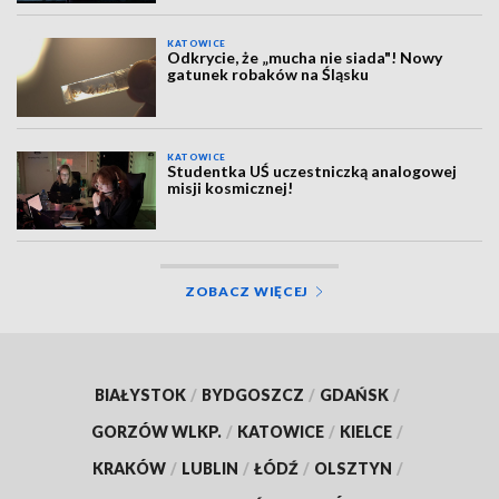
KATOWICE
Odkrycie, że „mucha nie siada"! Nowy
gatunek robaków na Śląsku
KATOWICE
Studentka UŚ uczestniczką analogowej
misji kosmicznej!
ZOBACZ WIĘCEJ
BIAŁYSTOK
/
BYDGOSZCZ
/
GDAŃSK
/
GORZÓW WLKP.
/
KATOWICE
/
KIELCE
/
KRAKÓW
/
LUBLIN
/
ŁÓDŹ
/
OLSZTYN
/