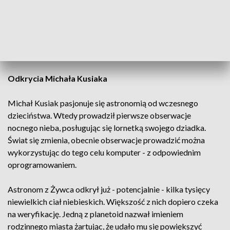
Nazwiska osób ze sceny politycznej lub wojskowej są
natomiast akceptowane dopiero 100 lat po ich śmierci. Nie
można używać imion zwierząt czy marek. Nazwa nie może
być też podobna do nazw innych planetoid.
Odkrycia Michała Kusiaka
Michał Kusiak pasjonuje się astronomią od wczesnego
dzieciństwa. Wtedy prowadził pierwsze obserwacje
nocnego nieba, posługując się lornetką swojego dziadka.
Świat się zmienia, obecnie obserwacje prowadzić można
wykorzystując do tego celu komputer - z odpowiednim
oprogramowaniem.
Astronom z Żywca odkrył już - potencjalnie - kilka tysięcy
niewielkich ciał niebieskich. Większość z nich dopiero czeka
na weryfikację. Jedną z planetoid nazwał imieniem
rodzinnego miasta żartując, że udało mu się powiększyć