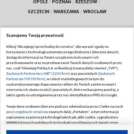
OPOLE
/
POZNAŃ
/
RZESZÓW
/
SZCZECIN
/
WARSZAWA
/
WROCŁAW
Szanujemy Twoją prywatność
Dołącz do nas:
Kliknij "Akceptuję i przechodzę do serwisu", aby wyrazić zgody na
korzystanie z technologii automatycznego śledzenia i zbierania danych,
TVP
dostęp do informacji na Twoim urządzeniu końcowym i ich
Abonament TVP
przechowywanie oraz na przetwarzanie Twoich danych osobowych przez
Regulamin TVP
nas, czyli Telewizję Polską S.A. w likwidacji (zwaną dalej również „TVP”),
Emisja w TVP
Zaufanych Partnerów z IAB* (1201 firm)
oraz pozostałych
Zaufanych
Polityka prywatności
Partnerów TVP (93 firm)
, w celach marketingowych (w tym do
Centrum informacji TVP
Moje zgody
zautomatyzowanego dopasowania reklam do Twoich zainteresowań i
mierzenia ich skuteczności) i pozostałych, które wskazujemy poniżej, a
Naziemna Telewizja Cyfrowa
Pomoc
także zgody na udostępnianie przez nas identyfikatora PPID do Google.
Sklep TVP
Biuro reklamy
Twoje dane osobowe zbierane podczas odwiedzania przez Ciebie naszych
Rada Programowa
poszczególnych serwisów
zwanych dalej „Portalem”, w tym informacje
Kontakt
zapisywane za pomocą technologii takich jak: pliki cookie, sygnalizatory
System NOS
WWW lub innych podobnych technologii umożliwiających świadczenie
dopasowanych i bezpiecznych usług, personalizację treści oraz reklam,
Informacje o nadawcy
Kanały
udostępnianie funkcji mediów społecznościowych oraz analizowanie