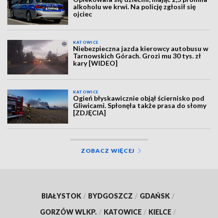
alkoholu we krwi. Na policję zgłosił się
ojciec
KATOWICE
Niebezpieczna jazda kierowcy autobusu w
Tarnowskich Górach. Grozi mu 30 tys. zł
kary [WIDEO]
KATOWICE
Ogień błyskawicznie objął ściernisko pod
Gliwicami. Spłonęła także prasa do słomy
[ZDJĘCIA]
ZOBACZ WIĘCEJ
BIAŁYSTOK
/
BYDGOSZCZ
/
GDAŃSK
/
GORZÓW WLKP.
/
KATOWICE
/
KIELCE
/