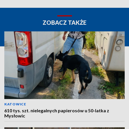
ZOBACZ TAKŻE
KATOWICE
610 tys. szt. nielegalnych papierosów u 50-latka z
Mysłowic