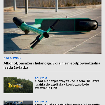
KATOWICE
Alkohol, pasażer i hulanoga. Skrajnie nieodpowiedzialna
jazda 16-latka
KATOWICE
Czad niebezpieczny także latem. 18-latka
trafiła do szpitala - konieczne było
wezwanie LPR
KATOWICE
Opiekowała się dziećmi, mając 2,5 promila