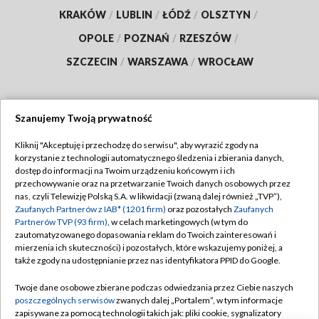
KRAKÓW
/
LUBLIN
/
ŁÓDŹ
/
OLSZTYN
/
OPOLE
/
POZNAŃ
/
RZESZÓW
/
SZCZECIN
/
WARSZAWA
/
WROCŁAW
Szanujemy Twoją prywatność
Dołącz do nas:
Kliknij "Akceptuję i przechodzę do serwisu", aby wyrazić zgody na
korzystanie z technologii automatycznego śledzenia i zbierania danych,
TVP
dostęp do informacji na Twoim urządzeniu końcowym i ich
Abonament TVP
przechowywanie oraz na przetwarzanie Twoich danych osobowych przez
Regulamin TVP
nas, czyli Telewizję Polską S.A. w likwidacji (zwaną dalej również „TVP”),
Emisja w TVP
Zaufanych Partnerów z IAB* (1201 firm)
oraz pozostałych
Zaufanych
Polityka prywatności
Partnerów TVP (93 firm)
, w celach marketingowych (w tym do
Centrum informacji TVP
Moje zgody
zautomatyzowanego dopasowania reklam do Twoich zainteresowań i
mierzenia ich skuteczności) i pozostałych, które wskazujemy poniżej, a
Naziemna Telewizja Cyfrowa
Pomoc
także zgody na udostępnianie przez nas identyfikatora PPID do Google.
Sklep TVP
Biuro reklamy
Twoje dane osobowe zbierane podczas odwiedzania przez Ciebie naszych
Rada Programowa
poszczególnych serwisów
zwanych dalej „Portalem”, w tym informacje
Kontakt
zapisywane za pomocą technologii takich jak: pliki cookie, sygnalizatory