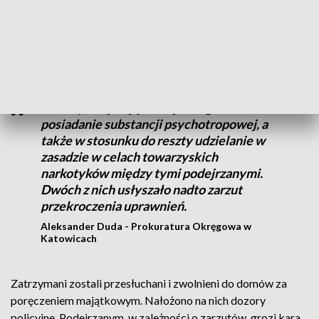
Czterech policjantów usłyszało zarzuty
Zarzuty obejmują co do jednego
posiadanie substancji psychotropowej, a
także w stosunku do reszty udzielanie w
zasadzie w celach towarzyskich
narkotyków między tymi podejrzanymi.
Dwóch z nich usłyszało nadto zarzut
przekroczenia uprawnień.
Aleksander Duda - Prokuratura Okręgowa w
Katowicach
Zatrzymani zostali przesłuchani i zwolnieni do domów za
poręczeniem majątkowym. Nałożono na nich dozory
policyjne. Podejrzanym, w zależności o zarzutów, grozi kara