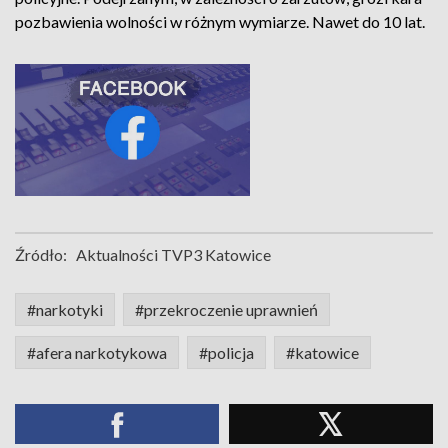
pozbawienia wolności w różnym wymiarze. Nawet do 10 lat.
Źródło:
Aktualności TVP3 Katowice
#narkotyki
#przekroczenie uprawnień
#afera narkotykowa
#policja
#katowice