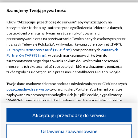
Szanujemy Twoją prywatność
Dołącz do nas:
Kliknij "Akceptuję i przechodzę do serwisu", aby wyrazić zgody na
korzystanie z technologii automatycznego śledzenia i zbierania danych,
TVP
dostęp do informacji na Twoim urządzeniu końcowym i ich
Abonament TVP
przechowywanie oraz na przetwarzanie Twoich danych osobowych przez
Regulamin TVP
nas, czyli Telewizję Polską S.A. w likwidacji (zwaną dalej również „TVP”),
Emisja w TVP
Zaufanych Partnerów z IAB* (1201 firm)
oraz pozostałych
Zaufanych
Polityka prywatności
Partnerów TVP (93 firm)
, w celach marketingowych (w tym do
Centrum informacji TVP
Moje zgody
zautomatyzowanego dopasowania reklam do Twoich zainteresowań i
mierzenia ich skuteczności) i pozostałych, które wskazujemy poniżej, a
Naziemna Telewizja Cyfrowa
Pomoc
także zgody na udostępnianie przez nas identyfikatora PPID do Google.
Sklep TVP
Biuro reklamy
Twoje dane osobowe zbierane podczas odwiedzania przez Ciebie naszych
Rada Programowa
poszczególnych serwisów
zwanych dalej „Portalem”, w tym informacje
Kontakt
zapisywane za pomocą technologii takich jak: pliki cookie, sygnalizatory
System NOS
WWW lub innych podobnych technologii umożliwiających świadczenie
dopasowanych i bezpiecznych usług, personalizację treści oraz reklam,
Informacje o nadawcy
Kanały
udostępnianie funkcji mediów społecznościowych oraz analizowanie
Akceptuję i przechodzę do serwisu
ruchu w Internecie.
Program dla prasy
©2026 Telewizja Polska S.A. w likwidacji
Biuro Reklamy
Twoje dane osobowe zbierane podczas odwiedzania przez Ciebie
Ustawienia zaawansowane
poszczególnych serwisów
na Portalu, takie jak adresy IP, identyfikatory
Ogłoszenie przetargowe