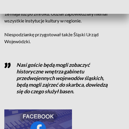
To tylko przedsmak atrakcji. Główne obchody rozpoczną się
18 maja tuż po zmroku. Udział zapowiedziały niemal
wszystkie instytucje kultury w regionie.
Niespodziankę przygotował także Śląski Urząd
Wojewódzki.
Nasi goście będą mogli zobaczyć
historyczne wnętrza gabinetu
przedwojennych wojewodów śląskich,
będą mogli zajrzeć do skarbca, dowiedzą
się do czego służył basen.