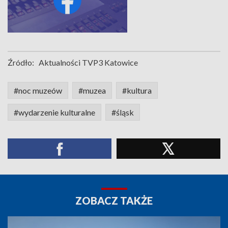
Źródło:
Aktualności TVP3 Katowice
#noc muzeów
#muzea
#kultura
#wydarzenie kulturalne
#śląsk
ZOBACZ TAKŻE