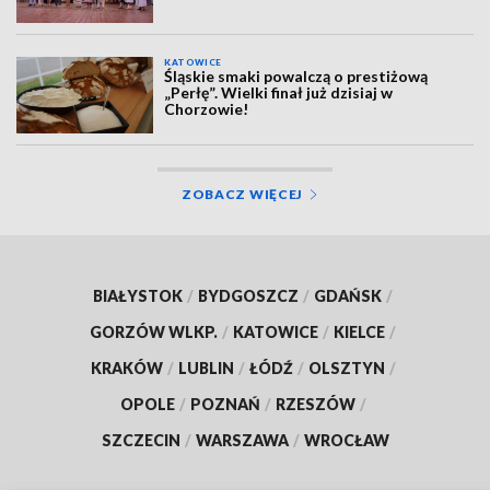
KATOWICE
Śląskie smaki powalczą o prestiżową
„Perłę”. Wielki finał już dzisiaj w
Chorzowie!
ZOBACZ WIĘCEJ
BIAŁYSTOK
/
BYDGOSZCZ
/
GDAŃSK
/
GORZÓW WLKP.
/
KATOWICE
/
KIELCE
/
KRAKÓW
/
LUBLIN
/
ŁÓDŹ
/
OLSZTYN
/
OPOLE
/
POZNAŃ
/
RZESZÓW
/
SZCZECIN
/
WARSZAWA
/
WROCŁAW