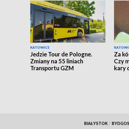
KATOWICE
KATOWI
Jedzie Tour de Pologne.
Za kó
Zmiany na 55 liniach
Czy m
Transportu GZM
kary 
recy
BIAŁYSTOK
/
BYDGO