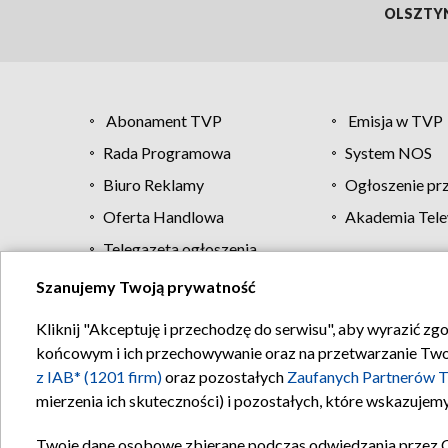
OLSZTY
Abonament TVP
Emisja w TVP
Rada Programowa
System NOS
Biuro Reklamy
Ogłoszenie pr
Oferta Handlowa
Akademia Tele
Telegazeta ogłoszenia
Szanujemy Twoją prywatność
Regulamin TVP
Kliknij "Akceptuję i przechodzę do serwisu", aby wyrazić zg
końcowym i ich przechowywanie oraz na przetwarzanie Twoich
z IAB* (1201 firm)
oraz pozostałych
Zaufanych Partnerów T
mierzenia ich skuteczności) i pozostałych, które wskazujemy
Twoje dane osobowe zbierane podczas odwiedzania przez 