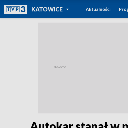
POWRÓT DO
KATOWICE
Aktualności
Pro
TVP REGIONY
Autokar stanął w 