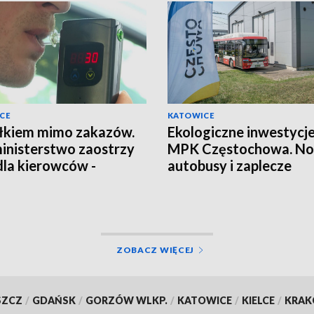
CE
KATOWICE
łkiem mimo zakazów.
Ekologiczne inwestycj
inisterstwo zaostrzy
MPK Częstochowa. N
dla kierowców -
autobusy i zaplecze
dywistów?
serwisowe
ZOBACZ WIĘCEJ
SZCZ
/
GDAŃSK
/
GORZÓW WLKP.
/
KATOWICE
/
KIELCE
/
KRA