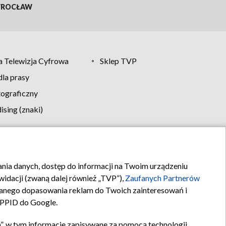
ROCŁAW
 Telewizja Cyfrowa
Sklep TVP
la prasy
tograficzny
sing (znaki)
klamy
Kontakt
rania danych, dostęp do informacji na Twoim urządzeniu
idacji (zwaną dalej również „TVP”),
Zaufanych Partnerów
anego dopasowania reklam do Twoich zainteresowań i
a PPID do Google.
”, w tym informacje zapisywane za pomocą technologii