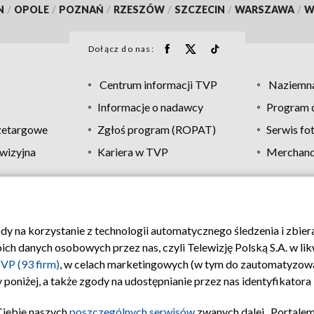
N
/
OPOLE
/
POZNAŃ
/
RZESZÓW
/
SZCZECIN
/
WARSZAWA
/
W
Dołącz do nas:
Centrum informacji TVP
Naziemna
Informacje o nadawcy
Program d
zetargowe
Zgłoś program (ROPAT)
Serwis fo
wizyjna
Kariera w TVP
Merchandi
Polityka prywatności
Moje zgody
Pomoc
Biuro re
ody na korzystanie z technologii automatycznego śledzenia i zbie
 danych osobowych przez nas, czyli Telewizję Polską S.A. w likw
VP (93 firm)
, w celach marketingowych (w tym do zautomatyzow
 poniżej, a także zgody na udostępnianie przez nas identyfikator
Ciebie naszych
poszczególnych serwisów
zwanych dalej „Portalem