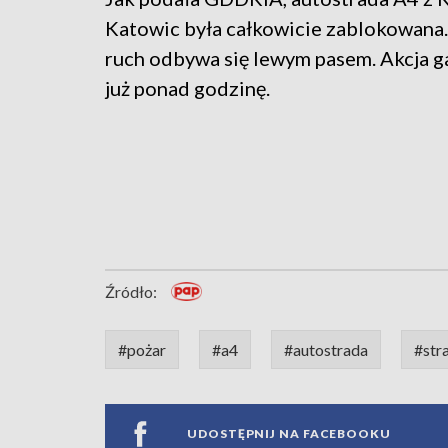
Katowic była całkowicie zablokowana
ruch odbywa się lewym pasem. Akcja g
już ponad godzinę.
Źródło:
#pożar
#a4
#autostrada
#str
UDOSTĘPNIJ NA FACEBOOKU