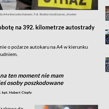
dy A4 w kierunku Katowic. Fot. Shutterstock/canon_shooter
obotę na 392. kilometrze autostrady
ie o pożarze autokaru na A4 w kierunku
łudniem.
, na ten moment nie mam
akieś osoby poszkodowane
. kpt. Hubert Ciepły
Krakowa do