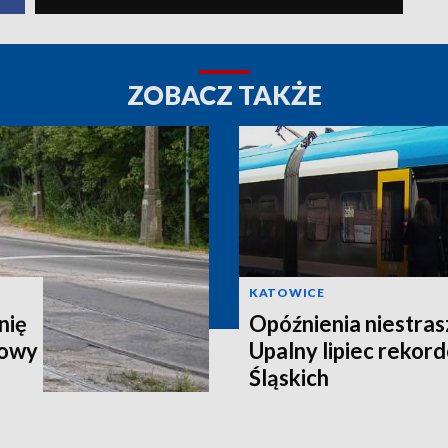
ZOBACZ TAKŻE
KATOWICE
nię
Opóźnienia niestra
howy
Upalny lipiec rekor
Śląskich