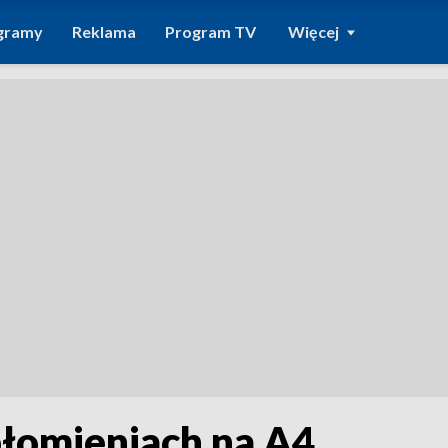
gramy
Reklama
Program TV
Więcej
płomieniach na A4