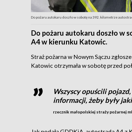
Do pożaru autokaru doszło w sobotę na 392. kilometrze autostra
Do pożaru autokaru doszło w s
A4 w kierunku Katowic.
Straż pożarna w Nowym Sączu zgłoszen
Katowic otrzymała w sobotę przed po
Wszyscy opuścili pojazd
informacji, żeby były j
rzecznik małopolskiej straży pożarnej mł
Jak podała GDDKiA, autostrada A4 z 