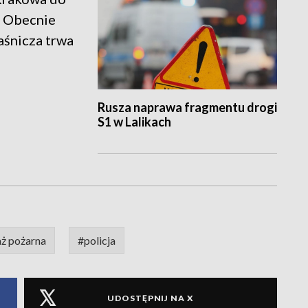
. Obecnie
aśnicza trwa
Rusza naprawa fragmentu drogi
S1 w Lalikach
aż pożarna
#policja
UDOSTĘPNIJ NA X