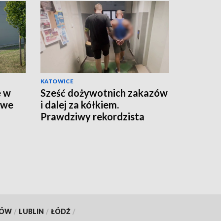
KATOWICE
e w
Sześć dożywotnich zakazów
owe
i dalej za kółkiem.
Prawdziwy rekordzista
drogowej bezmyślności
KÓW
/
LUBLIN
/
ŁÓDŹ
/