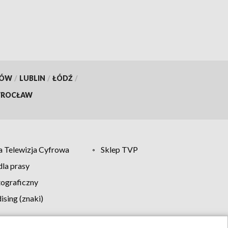
KÓW
/
LUBLIN
/
ŁÓDŹ
/
ROCŁAW
 Telewizja Cyfrowa
Sklep TVP
la prasy
tograficzny
sing (znaki)