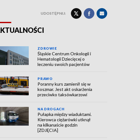
UDOSTĘPNIJ:
KTUALNOŚCI
ZDROWIE
Śląskie Centrum Onkologii i
Hematologii Dziecięcej o
leczeniu swoich pacjentów
PRAWO
Poranny kurs zamienił się w
koszmar. Jest akt oskarżenia
przeciwko taksówkarzowi
NA DROGACH
Pułapka między wiaduktami.
Kierowca ciężarówki utknął
na kilkanaście godzin
[ZDJĘCIA]