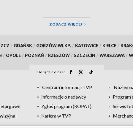
ZOBACZ WIĘCEJ
SZCZ
/
GDAŃSK
/
GORZÓW WLKP.
/
KATOWICE
/
KIELCE
/
KRA
N
/
OPOLE
/
POZNAŃ
/
RZESZÓW
/
SZCZECIN
/
WARSZAWA
/
W
Dołącz do nas:
Centrum informacji TVP
Naziemna
Informacje o nadawcy
Program d
zetargowe
Zgłoś program (ROPAT)
Serwis fo
wizyjna
Kariera w TVP
Merchandi