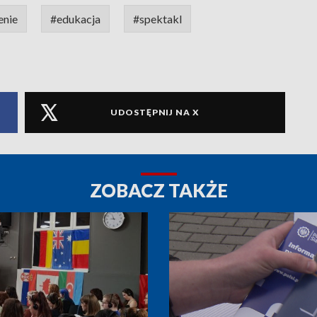
enie
#edukacja
#spektakl
UDOSTĘPNIJ NA X
ZOBACZ TAKŻE