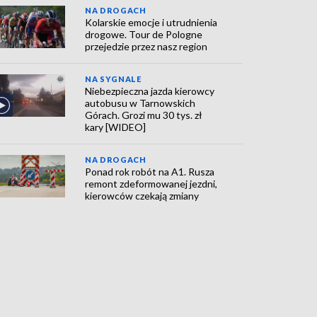
NA DROGACH
Kolarskie emocje i utrudnienia
drogowe. Tour de Pologne
przejedzie przez nasz region
NA SYGNALE
Niebezpieczna jazda kierowcy
autobusu w Tarnowskich
Górach. Grozi mu 30 tys. zł
kary [WIDEO]
NA DROGACH
Ponad rok robót na A1. Rusza
remont zdeformowanej jezdni,
kierowców czekają zmiany