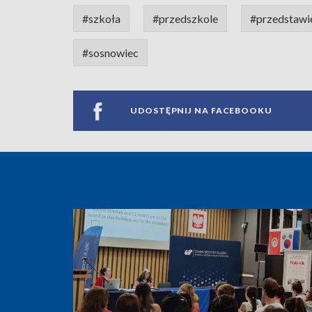
#szkoła
#przedszkole
#przedstawi
#sosnowiec
UDOSTĘPNIJ NA FACEBOOKU