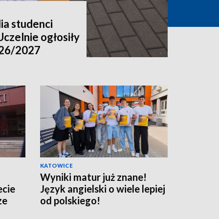
ia studenci
Uczelnie ogłosiły
026/2027
KATOWICE
Wyniki matur już znane!
ecie
Język angielski o wiele lepiej
ze
od polskiego!