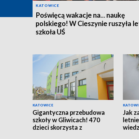
KATOWICE
Poświęcą wakacje na... naukę
polskiego! W Cieszynie ruszyła le
szkoła UŚ
KATOWICE
KATOWI
Gigantyczna przebudowa
Jak z
szkoły w Gliwicach! 470
letni
dzieci skorzysta z
wiedz
nowoczesnej placówki