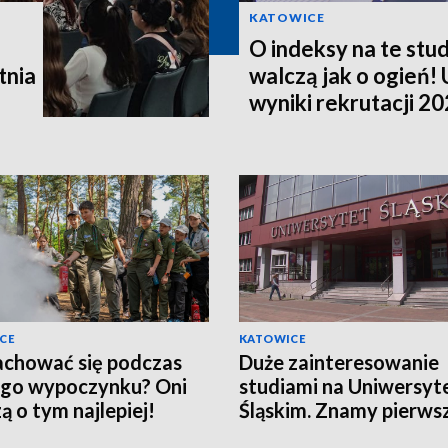
KATOWICE
O indeksy na te stud
tnia
walczą jak o ogień! 
wyniki rekrutacji 2
CE
KATOWICE
achować się podczas
Duże zainteresowanie
ego wypoczynku? Oni
studiami na Uniwersyt
ą o tym najlepiej!
Śląskim. Znamy pierws
statystyki