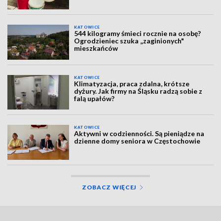
KATOWICE
544 kilogramy śmieci rocznie na osobę?
Ogrodzieniec szuka „zaginionych"
mieszkańców
KATOWICE
Klimatyzacja, praca zdalna, krótsze
dyżury. Jak firmy na Śląsku radzą sobie z
falą upałów?
KATOWICE
Aktywni w codzienności. Są pieniądze na
dzienne domy seniora w Częstochowie
ZOBACZ WIĘCEJ