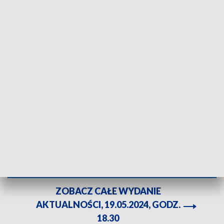
Porozrzucane kości na cmentarzu. Fot. TVP3 Katowice
Porozrzucane kości na cmentarzu w
Świętochłowicach. Choć na razie wciąż nie
wiadomo, skąd się wzięły i jakiego są pochodzenia,
to taka informacja zbulwersowała okolicznych
mieszkańców. O tym odkryciu powiadomieni zostali
już miejscy urzędnicy oraz sanepid.
ZOBACZ CAŁE WYDANIE
AKTUALNOŚCI, 19.05.2024, GODZ.
18.30