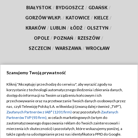
BIAŁYSTOK
/
BYDGOSZCZ
/
GDAŃSK
/
GORZÓW WLKP.
/
KATOWICE
/
KIELCE
/
KRAKÓW
/
LUBLIN
/
ŁÓDŹ
/
OLSZTYN
/
OPOLE
/
POZNAŃ
/
RZESZÓW
/
SZCZECIN
/
WARSZAWA
/
WROCŁAW
Szanujemy Twoją prywatność
Dołącz do nas:
Kliknij "Akceptuję i przechodzę do serwisu", aby wyrazić zgody na
korzystanie z technologii automatycznego śledzenia i zbierania danych,
TVP
dostęp do informacji na Twoim urządzeniu końcowym i ich
Abonament TVP
przechowywanie oraz na przetwarzanie Twoich danych osobowych przez
Regulamin TVP
nas, czyli Telewizję Polską S.A. w likwidacji (zwaną dalej również „TVP”),
Emisja w TVP
Polityka prywatności
Zaufanych Partnerów z IAB* (1201 firm)
oraz pozostałych
Zaufanych
Partnerów TVP (93 firm)
, w celach marketingowych (w tym do
Centrum informacji TVP
Moje zgody
zautomatyzowanego dopasowania reklam do Twoich zainteresowań i
mierzenia ich skuteczności) i pozostałych, które wskazujemy poniżej, a
Naziemna Telewizja Cyfrowa
Pomoc
także zgody na udostępnianie przez nas identyfikatora PPID do Google.