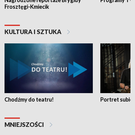
Nagrodzone reportaże Brygidy
Programy TVP
Frosztęgi-Kmiecik
KULTURA I SZTUKA
Chodźmy do teatru!
Portret subi
MNIEJSZOŚCI