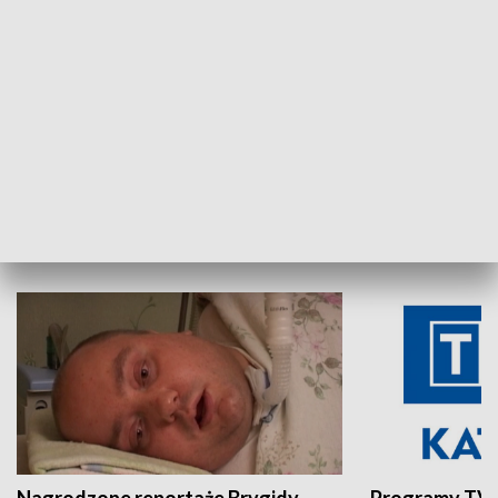
Aktualności sprzed lat
Z historią w tl
INNE