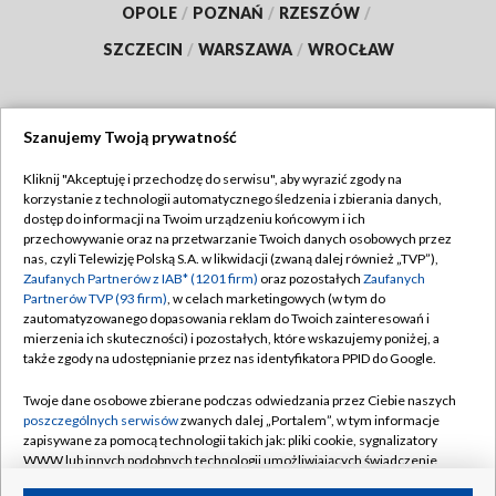
OPOLE
/
POZNAŃ
/
RZESZÓW
/
SZCZECIN
/
WARSZAWA
/
WROCŁAW
Szanujemy Twoją prywatność
Dołącz do nas:
Kliknij "Akceptuję i przechodzę do serwisu", aby wyrazić zgody na
korzystanie z technologii automatycznego śledzenia i zbierania danych,
TVP
dostęp do informacji na Twoim urządzeniu końcowym i ich
Abonament TVP
przechowywanie oraz na przetwarzanie Twoich danych osobowych przez
Regulamin TVP
nas, czyli Telewizję Polską S.A. w likwidacji (zwaną dalej również „TVP”),
Emisja w TVP
Polityka prywatności
Zaufanych Partnerów z IAB* (1201 firm)
oraz pozostałych
Zaufanych
Partnerów TVP (93 firm)
, w celach marketingowych (w tym do
Centrum informacji TVP
Moje zgody
zautomatyzowanego dopasowania reklam do Twoich zainteresowań i
mierzenia ich skuteczności) i pozostałych, które wskazujemy poniżej, a
Naziemna Telewizja Cyfrowa
Pomoc
także zgody na udostępnianie przez nas identyfikatora PPID do Google.
Sklep TVP
Biuro reklamy
Twoje dane osobowe zbierane podczas odwiedzania przez Ciebie naszych
Rada Programowa
Kontakt
poszczególnych serwisów
zwanych dalej „Portalem”, w tym informacje
zapisywane za pomocą technologii takich jak: pliki cookie, sygnalizatory
System NOS
WWW lub innych podobnych technologii umożliwiających świadczenie
dopasowanych i bezpiecznych usług, personalizację treści oraz reklam,
Informacje o nadawcy
Kanały