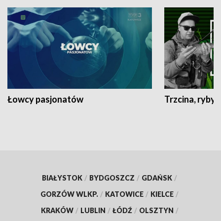
Łowcy pasjonatów
Trzcina, ryby 
BIAŁYSTOK
/
BYDGOSZCZ
/
GDAŃSK
/
GORZÓW WLKP.
/
KATOWICE
/
KIELCE
/
KRAKÓW
/
LUBLIN
/
ŁÓDŹ
/
OLSZTYN
/