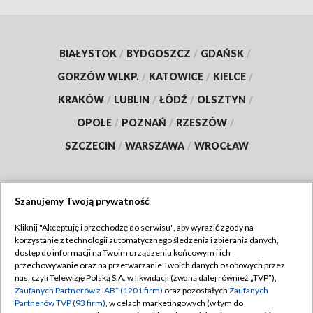
BIAŁYSTOK
/
BYDGOSZCZ
/
GDAŃSK
/
GORZÓW WLKP.
/
KATOWICE
/
KIELCE
/
KRAKÓW
/
LUBLIN
/
ŁÓDŹ
/
OLSZTYN
/
OPOLE
/
POZNAŃ
/
RZESZÓW
/
SZCZECIN
/
WARSZAWA
/
WROCŁAW
Szanujemy Twoją prywatność
Dołącz do nas:
Kliknij "Akceptuję i przechodzę do serwisu", aby wyrazić zgody na
korzystanie z technologii automatycznego śledzenia i zbierania danych,
TVP
dostęp do informacji na Twoim urządzeniu końcowym i ich
Abonament TVP
przechowywanie oraz na przetwarzanie Twoich danych osobowych przez
Regulamin TVP
nas, czyli Telewizję Polską S.A. w likwidacji (zwaną dalej również „TVP”),
Emisja w TVP
Polityka prywatności
Zaufanych Partnerów z IAB* (1201 firm)
oraz pozostałych
Zaufanych
Partnerów TVP (93 firm)
, w celach marketingowych (w tym do
Centrum informacji TVP