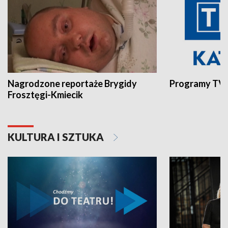
Nagrodzone reportaże Brygidy
Programy TVP
Frosztęgi-Kmiecik
KULTURA I SZTUKA