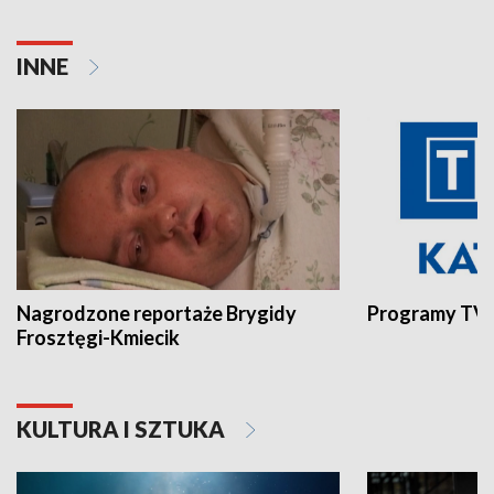
INNE
Nagrodzone reportaże Brygidy
Programy TVP
Frosztęgi-Kmiecik
KULTURA I SZTUKA