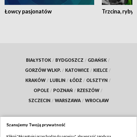
Łowcy pasjonatów
Trzcina, ryby 
BIAŁYSTOK
/
BYDGOSZCZ
/
GDAŃSK
/
GORZÓW WLKP.
/
KATOWICE
/
KIELCE
/
KRAKÓW
/
LUBLIN
/
ŁÓDŹ
/
OLSZTYN
/
OPOLE
/
POZNAŃ
/
RZESZÓW
/
SZCZECIN
/
WARSZAWA
/
WROCŁAW
Szanujemy Twoją prywatność
Dołącz do nas:
Kliknij "Akceptuję i przechodzę do serwisu", aby wyrazić zgody na