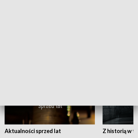
Papyn pyto
Rączka gotuje
HISTORIA
Aktualności sprzed lat
Z historią w tl