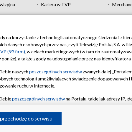
wizyjna
Kariera w TVP
Merchandi
Polityka prywatności
Moje zgody
Pomoc
Biuro re
ody na korzystanie z technologii automatycznego śledzenia i zbie
 danych osobowych przez nas, czyli Telewizję Polską S.A. w likw
VP (93 firm)
, w celach marketingowych (w tym do zautomatyzow
 poniżej, a także zgody na udostępnianie przez nas identyfikator
Ciebie naszych
poszczególnych serwisów
zwanych dalej „Portalem
obnych technologii umożliwiających świadczenie dopasowanych i be
zowanie ruchu w Internecie.
Ciebie
poszczególnych serwisów
na Portalu, takie jak adresy IP, 
sach Portalu czy historia odwiedzin będą przetwarzane przez TV
ji: przechowywania informacji na urządzeniu lub dostęp do nich,
©2026 Telewizja Polska S.A. w likwidacji
 przechodzę do serwisu
enia profilu spersonalizowanych treści, wyboru spersonalizowany
inii odbiorców, opracowywania i ulepszania produktów, zapewnie