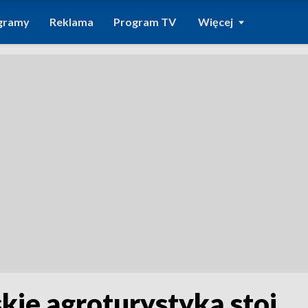
gramy
Reklama
Program TV
Więcej
ie agroturystyką stoi