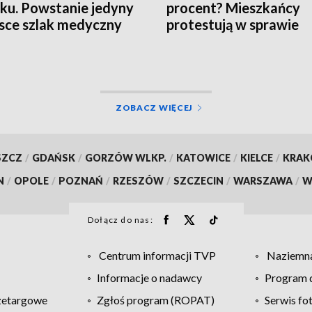
ku. Powstanie jedyny
procent? Mieszkańcy
sce szlak medyczny
protestują w sprawie
czynszu
ZOBACZ WIĘCEJ
SZCZ
/
GDAŃSK
/
GORZÓW WLKP.
/
KATOWICE
/
KIELCE
/
KRA
N
/
OPOLE
/
POZNAŃ
/
RZESZÓW
/
SZCZECIN
/
WARSZAWA
/
W
Dołącz do nas:
Centrum informacji TVP
Naziemna
Informacje o nadawcy
Program d
zetargowe
Zgłoś program (ROPAT)
Serwis fo