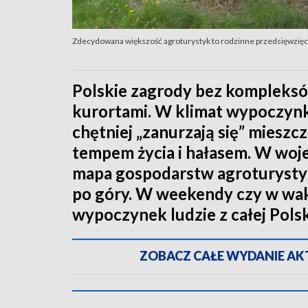
Zdecydowana większość agroturystyk to rodzinne przedsięwzięci
Polskie zagrody bez kompleksó
kurortami. W klimat wypoczynk
chętniej „zanurzają się” mieszc
tempem życia i hałasem. W woj
mapa gospodarstw agroturystyc
po góry. W weekendy czy w wak
wypoczynek ludzie z całej Polsk
ZOBACZ CAŁE WYDANIE AKTU