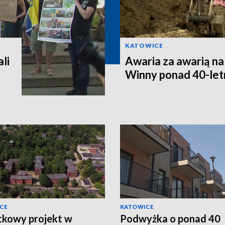
KATOWICE
li
Awaria za awarią na
Winny ponad 40-letn
CE
KATOWICE
kowy projekt w
Podwyżka o ponad 40