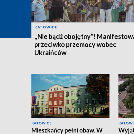
KATOWICE
„Nie bądź obojętny”! Manifestowa
przeciwko przemocy wobec
Ukraińców
KATOWICE
KATOWI
Mieszkańcy pełni obaw. W
Wyjąt