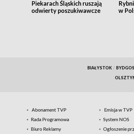
Piekarach Śląskich ruszają
Rybni
odwierty poszukiwawcze
w Pol
BIAŁYSTOK
/
BYDGO
OLSZTY
Abonament TVP
Emisja w TVP
Rada Programowa
System NOS
Biuro Reklamy
Ogłoszenie pr