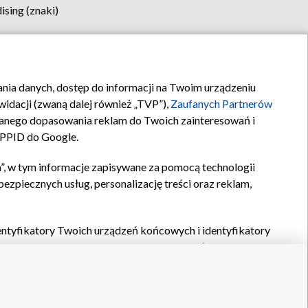
sing (znaki)
klamy
Kontakt
rania danych, dostęp do informacji na Twoim urządzeniu
idacji (zwaną dalej również „TVP”),
Zaufanych Partnerów
anego dopasowania reklam do Twoich zainteresowań i
a PPID do Google.
”, w tym informacje zapisywane za pomocą technologii
zpiecznych usług, personalizację treści oraz reklam,
identyfikatory Twoich urządzeń końcowych i identyfikatory
P,
Zaufanych Partnerów z IAB
oraz pozostałych
Zaufanych
 wyboru podstawowych reklam, wyboru spersonalizowanych
ch treści, pomiaru wydajności reklam, pomiaru wydajności
nia bezpieczeństwa, zapobiegania oszustwom i usuwania