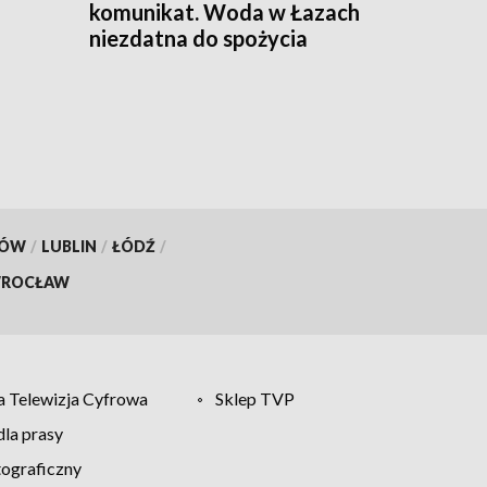
komunikat. Woda w Łazach
niezdatna do spożycia
KÓW
/
LUBLIN
/
ŁÓDŹ
/
ROCŁAW
 Telewizja Cyfrowa
Sklep TVP
la prasy
tograficzny