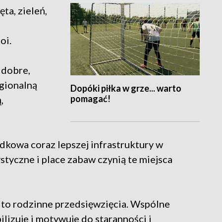
ęta, zieleń,
oi.
 dobre,
egionalną
Dopóki piłka w grze... warto
pomagać!
,
dkowa coraz lepszej infrastruktury w
styczne i place zabaw czynią te miejsca
to rodzinne przedsięwzięcia. Wspólne
lizuje i motywuje do staranności i