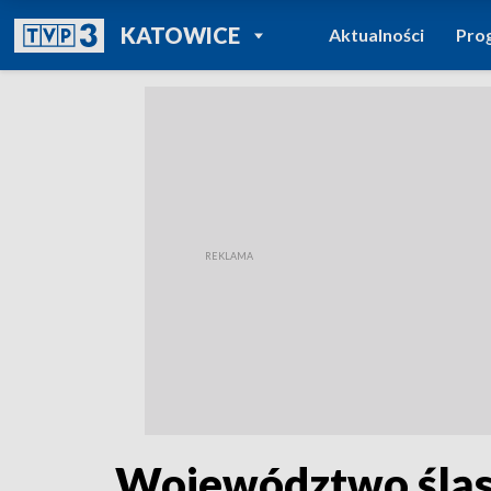
POWRÓT DO
KATOWICE
Aktualności
Pro
TVP REGIONY
Województwo śląsk