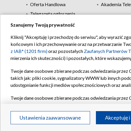
Oferta Handlowa
Akademia Tele
Telegazeta ogłoszenia
Szanujemy Twoją prywatność
Regulamin TVP
Kliknij "Akceptuję i przechodzę do serwisu", aby wyrazić zg
końcowym i ich przechowywanie oraz na przetwarzanie Twoich
z IAB* (1201 firm)
oraz pozostałych
Zaufanych Partnerów T
mierzenia ich skuteczności) i pozostałych, które wskazujemy
Twoje dane osobowe zbierane podczas odwiedzania przez 
takich jak: pliki cookie, sygnalizatory WWW lub innych pod
udostępnianie funkcji mediów społecznościowych oraz anali
Twoje dane osobowe zbierane podczas odwiedzania przez 
plików cookie, informacje o Twoich wyszukiwaniach w serwi
Partnerów TVP
dla realizacji następujących celów i funkc
Ustawienia zaawansowane
Akceptuję i
reklam, tworzenia profilu spersonalizowanych reklam, tworz
treści, stosowania badań rynkowych w celu generowania op