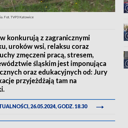
a. Fot. TVP3 Katowice
w konkurują z zagranicznymi
u, uroków wsi, relaksu coraz
zuchy zmęczeni pracą, stresem,
ewództwie śląskim jest imponująca
znych oraz edukacyjnych od: Jury
acje przyjeżdżają tam na
i.
ALNOŚCI, 26.05.2024, GODZ. 18.30