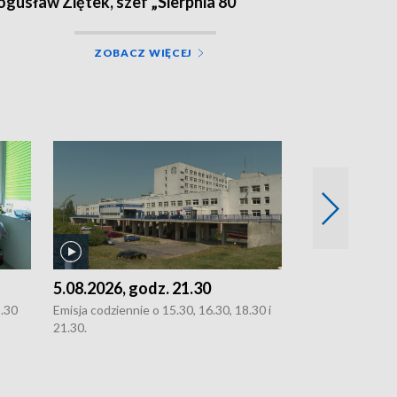
ogusław Ziętek, szef „Sierpnia 80”
ZOBACZ WIĘCEJ
5.08.2026, godz. 21.30
5.08.2026, g
8.30
Emisja codziennie o 15.30, 16.30, 18.30 i
Emisja codziennie
21.30.
21.30.