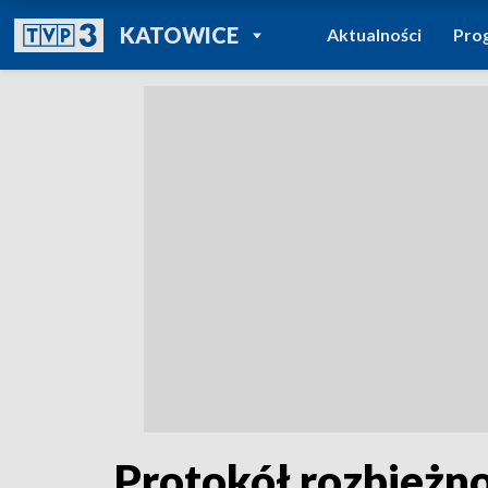
POWRÓT DO
KATOWICE
Aktualności
Pro
TVP REGIONY
Protokół rozbieżno