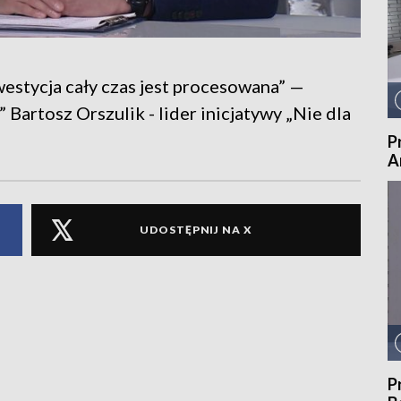
westycja cały czas jest procesowana” —
Bartosz Orszulik - lider inicjatywy „Nie dla
P
A
UDOSTĘPNIJ NA X
P