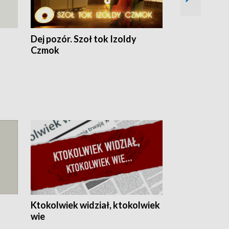
Dej pozór. Szoł tok Izoldy
Dzień z blisk
Czmok
Ktokolwiek widział, ktokolwiek
wie