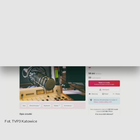
Pomóc może każdy - wystarczy wejść na stronę zrzutka.pl i
wpłacić symboliczną złotówkę.
Fot. TVP3 Katowice