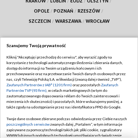
KRAKÓW
/
LUBLIN
/
ŁÓDŹ
/
OLSZTYN
/
OPOLE
/
POZNAŃ
/
RZESZÓW
/
SZCZECIN
/
WARSZAWA
/
WROCŁAW
Szanujemy Twoją prywatność
Dołącz do nas:
Kliknij "Akceptuję i przechodzę do serwisu", aby wyrazić zgody na
korzystanie z technologii automatycznego śledzenia i zbierania danych,
TVP
dostęp do informacji na Twoim urządzeniu końcowym i ich
Abonament TVP
przechowywanie oraz na przetwarzanie Twoich danych osobowych przez
Regulamin TVP
nas, czyli Telewizję Polską S.A. w likwidacji (zwaną dalej również „TVP”),
Emisja w TVP
Zaufanych Partnerów z IAB* (1201 firm)
oraz pozostałych
Zaufanych
Polityka prywatności
Partnerów TVP (93 firm)
, w celach marketingowych (w tym do
Centrum informacji TVP
Moje zgody
zautomatyzowanego dopasowania reklam do Twoich zainteresowań i
mierzenia ich skuteczności) i pozostałych, które wskazujemy poniżej, a
Naziemna Telewizja Cyfrowa
Pomoc
także zgody na udostępnianie przez nas identyfikatora PPID do Google.
Sklep TVP
Biuro reklamy
Twoje dane osobowe zbierane podczas odwiedzania przez Ciebie naszych
Rada Programowa
poszczególnych serwisów
zwanych dalej „Portalem”, w tym informacje
Kontakt
zapisywane za pomocą technologii takich jak: pliki cookie, sygnalizatory
System NOS
WWW lub innych podobnych technologii umożliwiających świadczenie