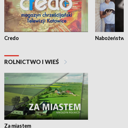
Credo
Nabożeństwa 
ROLNICTWO I WIEŚ
Za miastem