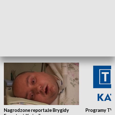
Aktualności sprzed lat
Z historią w tl
INNE
Nagrodzone reportaże Brygidy
Programy TVP