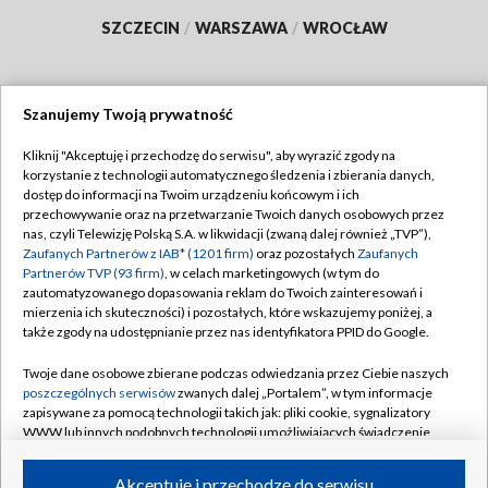
SZCZECIN
/
WARSZAWA
/
WROCŁAW
Szanujemy Twoją prywatność
Dołącz do nas:
Kliknij "Akceptuję i przechodzę do serwisu", aby wyrazić zgody na
korzystanie z technologii automatycznego śledzenia i zbierania danych,
TVP
dostęp do informacji na Twoim urządzeniu końcowym i ich
Abonament TVP
przechowywanie oraz na przetwarzanie Twoich danych osobowych przez
Regulamin TVP
nas, czyli Telewizję Polską S.A. w likwidacji (zwaną dalej również „TVP”),
Emisja w TVP
Polityka prywatności
Zaufanych Partnerów z IAB* (1201 firm)
oraz pozostałych
Zaufanych
Partnerów TVP (93 firm)
, w celach marketingowych (w tym do
Centrum informacji TVP
Moje zgody
zautomatyzowanego dopasowania reklam do Twoich zainteresowań i
mierzenia ich skuteczności) i pozostałych, które wskazujemy poniżej, a
Naziemna Telewizja Cyfrowa
Pomoc
także zgody na udostępnianie przez nas identyfikatora PPID do Google.
Sklep TVP
Biuro reklamy
Twoje dane osobowe zbierane podczas odwiedzania przez Ciebie naszych
Rada Programowa
Kontakt
poszczególnych serwisów
zwanych dalej „Portalem”, w tym informacje
zapisywane za pomocą technologii takich jak: pliki cookie, sygnalizatory
System NOS
WWW lub innych podobnych technologii umożliwiających świadczenie
dopasowanych i bezpiecznych usług, personalizację treści oraz reklam,
Informacje o nadawcy
Kanały
udostępnianie funkcji mediów społecznościowych oraz analizowanie
Akceptuję i przechodzę do serwisu