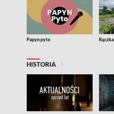
Papyn pyto
Rączka
HISTORIA