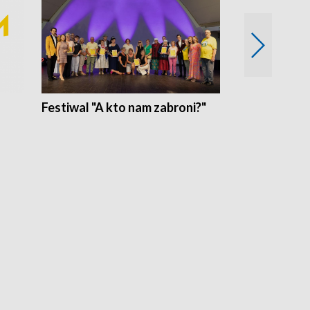
Festiwal "A kto nam zabroni?"
Mikrokosmo