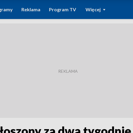
gramy
Reklama
Program TV
Więcej
łoszony za dwa tygodnie.