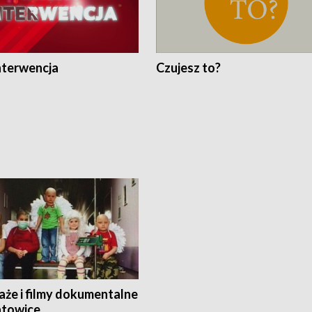
nterwencja
Czujesz to?
aże i filmy dokumentalne
towice