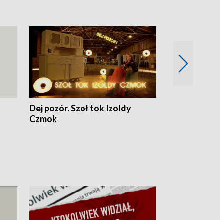
Dej pozór. Szoł tok Izoldy
Dzień z blisk
Czmok