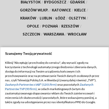
BIAŁYSTOK
/
BYDGOSZCZ
/
GDAŃSK
/
GORZÓW WLKP.
/
KATOWICE
/
KIELCE
/
KRAKÓW
/
LUBLIN
/
ŁÓDŹ
/
OLSZTYN
/
OPOLE
/
POZNAŃ
/
RZESZÓW
/
SZCZECIN
/
WARSZAWA
/
WROCŁAW
Szanujemy Twoją prywatność
Dołącz do nas:
Kliknij "Akceptuję i przechodzę do serwisu", aby wyrazić zgody na
korzystanie z technologii automatycznego śledzenia i zbierania danych,
TVP
dostęp do informacji na Twoim urządzeniu końcowym i ich
Abonament TVP
przechowywanie oraz na przetwarzanie Twoich danych osobowych przez
Regulamin TVP
nas, czyli Telewizję Polską S.A. w likwidacji (zwaną dalej również „TVP”),
Emisja w TVP
Zaufanych Partnerów z IAB* (1201 firm)
oraz pozostałych
Zaufanych
Polityka prywatności
Partnerów TVP (93 firm)
, w celach marketingowych (w tym do
Centrum informacji TVP
Moje zgody
zautomatyzowanego dopasowania reklam do Twoich zainteresowań i
mierzenia ich skuteczności) i pozostałych, które wskazujemy poniżej, a
Naziemna Telewizja Cyfrowa
Pomoc
także zgody na udostępnianie przez nas identyfikatora PPID do Google.
Sklep TVP
Biuro reklamy