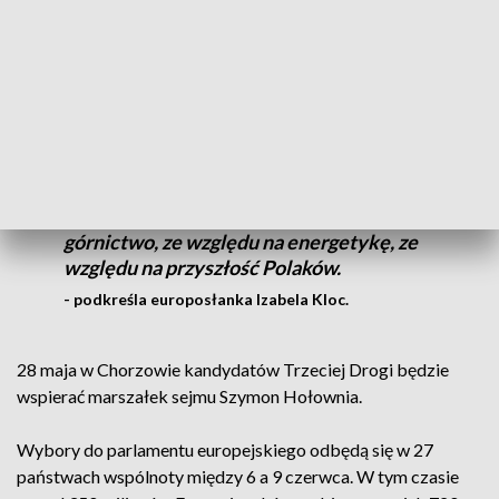
Polska do Brukseli deleguje 53 deputowanych.
W Śląskiem
mandat prawdopodobnie otrzyma 7 osób.
Dziś na
kampanijnym szlaku m. in. Bytom, Częstochowa, Jastrzębie-
Zdrój. Czołowi politycy i lokalni działacze walczą o każdy
głos, poruszając sprawy, które każdego dotyczą.
Jesteśmy zdeterminowani ze względu na
górnictwo, ze względu na energetykę, ze
względu na przyszłość Polaków.
- podkreśla europosłanka Izabela Kloc.
28 maja w Chorzowie kandydatów Trzeciej Drogi będzie
wspierać marszałek sejmu Szymon Hołownia.
Wybory do parlamentu europejskiego odbędą się w 27
państwach wspólnoty między 6 a 9 czerwca. W tym czasie