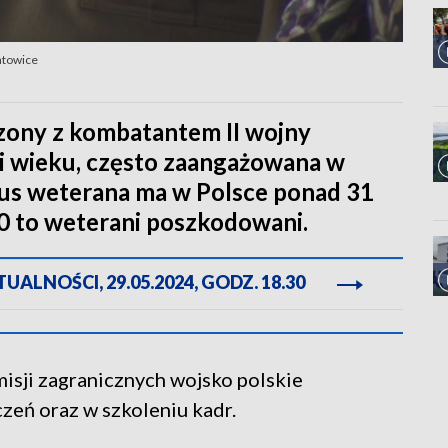
atowice
zony z kombatantem II wojny
ni wieku, często zaangażowana w
atus weterana ma w Polsce ponad 31
0 to weterani poszkodowani.
ALNOŚCI, 29.05.2024, GODZ. 18.30
sji zagranicznych wojsko polskie
eń oraz w szkoleniu kadr.