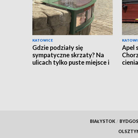
KATOWICE
KATOWI
Gdzie podziały się
Apel 
sympatyczne skrzaty? Na
Chorz
ulicach tylko puste miejsce i
cieni
pytający mieszkańcy
BIAŁYSTOK
/
BYDGO
OLSZTY