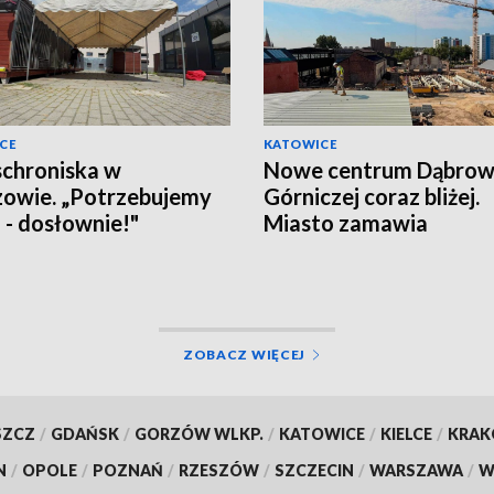
CE
KATOWICE
schroniska w
Nowe centrum Dąbro
owie. „Potrzebujemy
Górniczej coraz bliżej.
a - dosłownie!"
Miasto zamawia
wyposażenie
ZOBACZ WIĘCEJ
SZCZ
/
GDAŃSK
/
GORZÓW WLKP.
/
KATOWICE
/
KIELCE
/
KRA
N
/
OPOLE
/
POZNAŃ
/
RZESZÓW
/
SZCZECIN
/
WARSZAWA
/
W