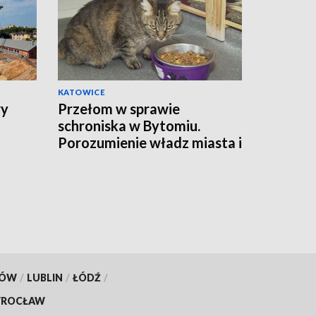
KATOWICE
wy
Przełom w sprawie
schroniska w Bytomiu.
Porozumienie władz miasta i
fundacji
KÓW
/
LUBLIN
/
ŁÓDŹ
/
ROCŁAW