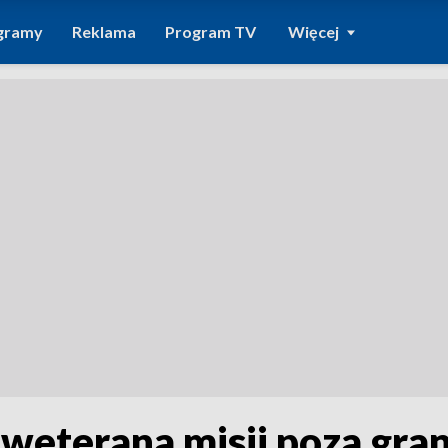
gramy
Reklama
Program TV
Więcej
 weterana misji poza gran