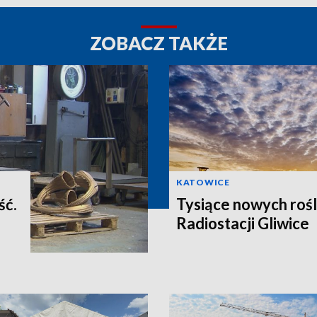
ZOBACZ TAKŻE
KATOWICE
ść.
Tysiące nowych rośl
Radiostacji Gliwice