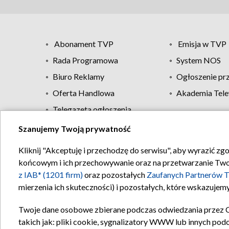
Abonament TVP
Emisja w TVP
Rada Programowa
System NOS
Biuro Reklamy
Ogłoszenie pr
Oferta Handlowa
Akademia Tele
Telegazeta ogłoszenia
Szanujemy Twoją prywatność
Regulamin TVP
Kliknij "Akceptuję i przechodzę do serwisu", aby wyrazić zg
końcowym i ich przechowywanie oraz na przetwarzanie Twoich
z IAB* (1201 firm)
oraz pozostałych
Zaufanych Partnerów T
mierzenia ich skuteczności) i pozostałych, które wskazujemy
Twoje dane osobowe zbierane podczas odwiedzania przez 
takich jak: pliki cookie, sygnalizatory WWW lub innych pod