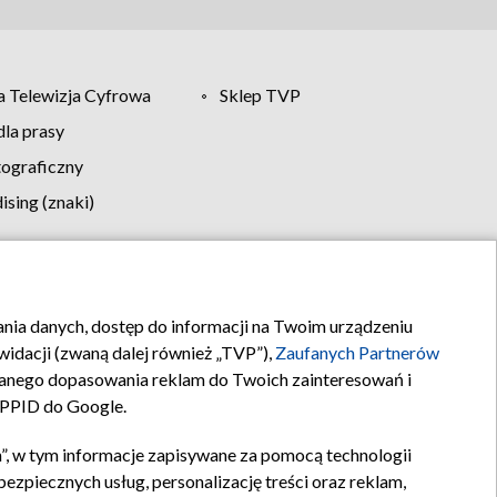
 Telewizja Cyfrowa
Sklep TVP
la prasy
tograficzny
sing (znaki)
klamy
Kontakt
rania danych, dostęp do informacji na Twoim urządzeniu
idacji (zwaną dalej również „TVP”),
Zaufanych Partnerów
anego dopasowania reklam do Twoich zainteresowań i
a PPID do Google.
”, w tym informacje zapisywane za pomocą technologii
zpiecznych usług, personalizację treści oraz reklam,