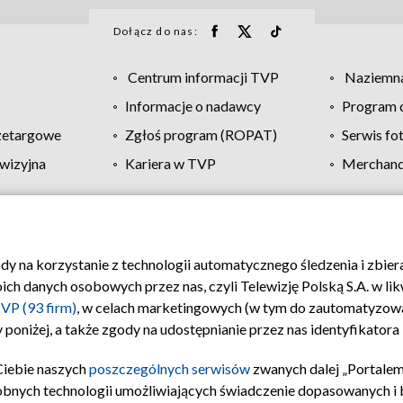
Dołącz do nas:
Centrum informacji TVP
Naziemna
Informacje o nadawcy
Program d
zetargowe
Zgłoś program (ROPAT)
Serwis fo
wizyjna
Kariera w TVP
Merchandi
Polityka prywatności
Moje zgody
Pomoc
Biuro re
ody na korzystanie z technologii automatycznego śledzenia i zbie
 danych osobowych przez nas, czyli Telewizję Polską S.A. w likw
VP (93 firm)
, w celach marketingowych (w tym do zautomatyzow
 poniżej, a także zgody na udostępnianie przez nas identyfikator
Ciebie naszych
poszczególnych serwisów
zwanych dalej „Portalem
obnych technologii umożliwiających świadczenie dopasowanych i be