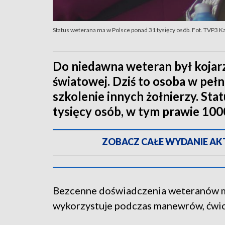
Status weterana ma w Polsce ponad 31 tysięcy osób. Fot. TVP3 K
Do niedawna weteran był kojar
światowej. Dziś to osoba w peł
szkolenie innych żołnierzy. St
tysięcy osób, w tym prawie 100
ZOBACZ CAŁE WYDANIE AKTU
Bezcenne doświadczenia weteranów mi
wykorzystuje podczas manewrów, ćwicz