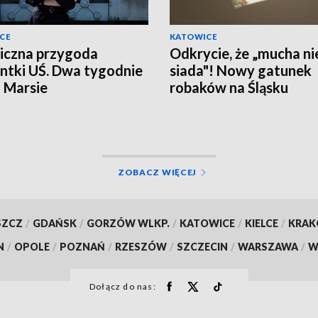
CE
KATOWICE
iczna przygoda
Odkrycie, że „mucha ni
ntki UŚ. Dwa tygodnie
siada"! Nowy gatunek
a Marsie
robaków na Śląsku
ZOBACZ WIĘCEJ
SZCZ
/
GDAŃSK
/
GORZÓW WLKP.
/
KATOWICE
/
KIELCE
/
KRA
N
/
OPOLE
/
POZNAŃ
/
RZESZÓW
/
SZCZECIN
/
WARSZAWA
/
W
Dołącz do nas: