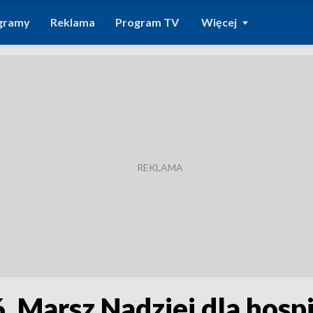
gramy
Reklama
Program TV
Więcej
. Marsz Nadziei dla hosp