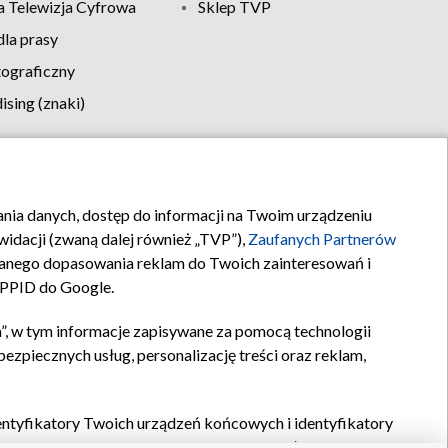
 Telewizja Cyfrowa
Sklep TVP
la prasy
tograficzny
sing (znaki)
klamy
Kontakt
rania danych, dostęp do informacji na Twoim urządzeniu
idacji (zwaną dalej również „TVP”),
Zaufanych Partnerów
anego dopasowania reklam do Twoich zainteresowań i
a PPID do Google.
”, w tym informacje zapisywane za pomocą technologii
zpiecznych usług, personalizację treści oraz reklam,
identyfikatory Twoich urządzeń końcowych i identyfikatory
P,
Zaufanych Partnerów z IAB
oraz pozostałych
Zaufanych