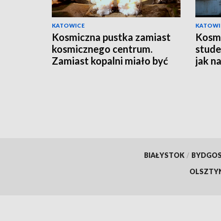
KATOWICE
KATOWI
Kosmiczna pustka zamiast
Kosm
kosmicznego centrum.
stude
Zamiast kopalni miało być
jak n
Centrum Europejskiej
Agencji Kosmicznej. Ale nie
będzie…
BIAŁYSTOK
/
BYDGO
OLSZTY