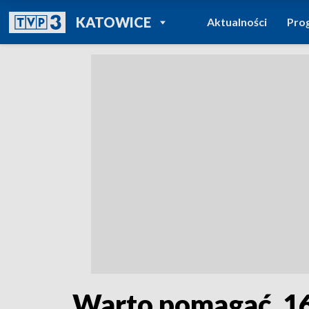
POWRÓT DO
KATOWICE
Aktualności
Pro
TVP REGIONY
Warto pomagać. 16