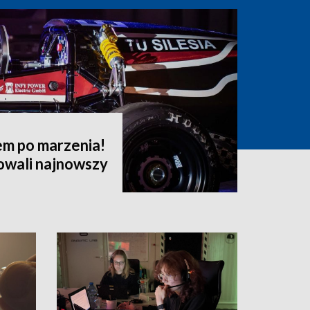
em po marzenia!
owali najnowszy