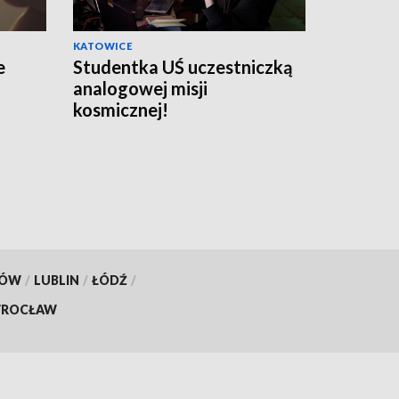
KATOWICE
e
Studentka UŚ uczestniczką
analogowej misji
kosmicznej!
KÓW
/
LUBLIN
/
ŁÓDŹ
/
ROCŁAW