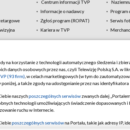
Centrum informacji TVP
Naziemna
Informacje o nadawcy
Program d
zetargowe
Zgłoś program (ROPAT)
Serwis fo
wizyjna
Kariera w TVP
Merchandi
Polityka prywatności
Moje zgody
Pomoc
Biuro re
ody na korzystanie z technologii automatycznego śledzenia i zbie
 danych osobowych przez nas, czyli Telewizję Polską S.A. w likw
VP (93 firm)
, w celach marketingowych (w tym do zautomatyzow
 poniżej, a także zgody na udostępnianie przez nas identyfikator
Ciebie naszych
poszczególnych serwisów
zwanych dalej „Portalem
obnych technologii umożliwiających świadczenie dopasowanych i be
zowanie ruchu w Internecie.
Ciebie
poszczególnych serwisów
na Portalu, takie jak adresy IP, 
sach Portalu czy historia odwiedzin będą przetwarzane przez TV