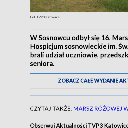
Fot. TVP3 Katowice
W Sosnowcu odbył się 16. Mars
Hospicjum sosnowieckie im. Św
brali udział uczniowie, przeds
seniora.
ZOBACZ CAŁE WYDANIE AKTU
CZYTAJ TAKŻE:
MARSZ RÓŻOWEJ W
Obserwuj Aktualności TVP3 Katowic