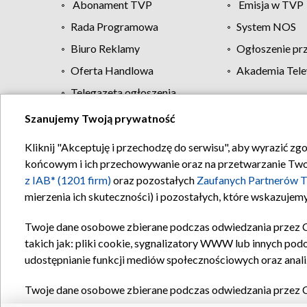
Abonament TVP
Emisja w TVP
Rada Programowa
System NOS
Biuro Reklamy
Ogłoszenie pr
Oferta Handlowa
Akademia Tele
Telegazeta ogłoszenia
Szanujemy Twoją prywatność
Regulamin TVP
Kliknij "Akceptuję i przechodzę do serwisu", aby wyrazić zg
końcowym i ich przechowywanie oraz na przetwarzanie Twoich
z IAB* (1201 firm)
oraz pozostałych
Zaufanych Partnerów T
mierzenia ich skuteczności) i pozostałych, które wskazujemy
Twoje dane osobowe zbierane podczas odwiedzania przez 
takich jak: pliki cookie, sygnalizatory WWW lub innych pod
udostępnianie funkcji mediów społecznościowych oraz anali
Twoje dane osobowe zbierane podczas odwiedzania przez 
plików cookie, informacje o Twoich wyszukiwaniach w serwi