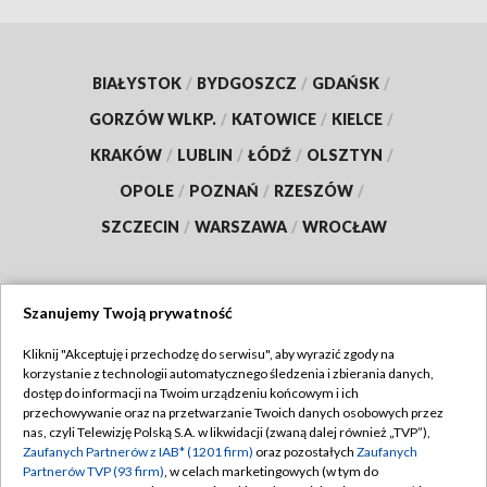
BIAŁYSTOK
/
BYDGOSZCZ
/
GDAŃSK
/
GORZÓW WLKP.
/
KATOWICE
/
KIELCE
/
KRAKÓW
/
LUBLIN
/
ŁÓDŹ
/
OLSZTYN
/
OPOLE
/
POZNAŃ
/
RZESZÓW
/
SZCZECIN
/
WARSZAWA
/
WROCŁAW
Szanujemy Twoją prywatność
Dołącz do nas:
Kliknij "Akceptuję i przechodzę do serwisu", aby wyrazić zgody na
korzystanie z technologii automatycznego śledzenia i zbierania danych,
TVP
dostęp do informacji na Twoim urządzeniu końcowym i ich
Abonament TVP
przechowywanie oraz na przetwarzanie Twoich danych osobowych przez
Regulamin TVP
nas, czyli Telewizję Polską S.A. w likwidacji (zwaną dalej również „TVP”),
Emisja w TVP
Polityka prywatności
Zaufanych Partnerów z IAB* (1201 firm)
oraz pozostałych
Zaufanych
Partnerów TVP (93 firm)
, w celach marketingowych (w tym do
Centrum informacji TVP