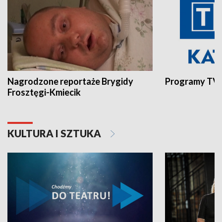
Nagrodzone reportaże Brygidy
Programy TVP
Frosztęgi-Kmiecik
KULTURA I SZTUKA