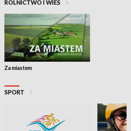
ROLNICTWO I WIEŚ
Za miastem
SPORT