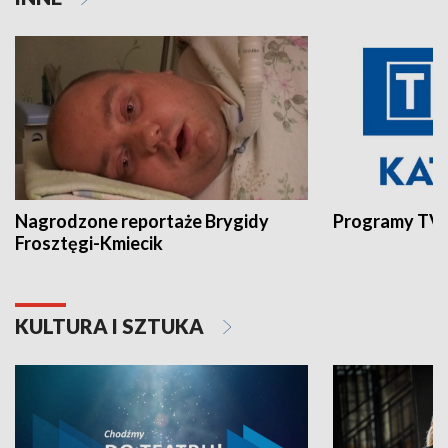
Nagrodzone reportaże Brygidy
Programy TVP
Frosztęgi-Kmiecik
KULTURA I SZTUKA