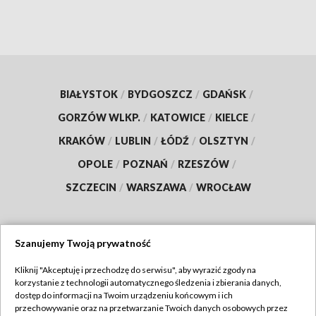
BIAŁYSTOK
/
BYDGOSZCZ
/
GDAŃSK
/
GORZÓW WLKP.
/
KATOWICE
/
KIELCE
/
KRAKÓW
/
LUBLIN
/
ŁÓDŹ
/
OLSZTYN
/
OPOLE
/
POZNAŃ
/
RZESZÓW
/
SZCZECIN
/
WARSZAWA
/
WROCŁAW
Szanujemy Twoją prywatność
Dołącz do nas:
Kliknij "Akceptuję i przechodzę do serwisu", aby wyrazić zgody na
korzystanie z technologii automatycznego śledzenia i zbierania danych,
TVP
dostęp do informacji na Twoim urządzeniu końcowym i ich
Abonament TVP
przechowywanie oraz na przetwarzanie Twoich danych osobowych przez
Regulamin TVP