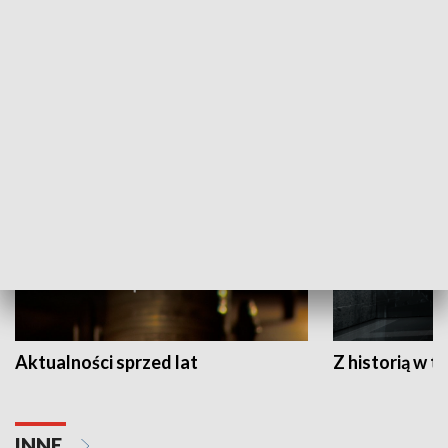
Papyn pyto
Rączka gotuje
HISTORIA
Aktualności sprzed lat
Z historią w tl
INNE