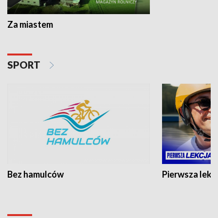
Za miastem
SPORT
Bez hamulców
Pierwsza lekc