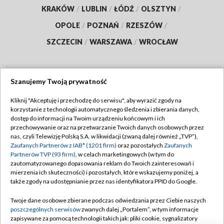
KRAKÓW
/
LUBLIN
/
ŁÓDŹ
/
OLSZTYN
/
OPOLE
/
POZNAŃ
/
RZESZÓW
/
SZCZECIN
/
WARSZAWA
/
WROCŁAW
Szanujemy Twoją prywatność
Dołącz do nas:
Kliknij "Akceptuję i przechodzę do serwisu", aby wyrazić zgody na
korzystanie z technologii automatycznego śledzenia i zbierania danych,
TVP
dostęp do informacji na Twoim urządzeniu końcowym i ich
Abonament TVP
przechowywanie oraz na przetwarzanie Twoich danych osobowych przez
Regulamin TVP
nas, czyli Telewizję Polską S.A. w likwidacji (zwaną dalej również „TVP”),
Emisja w TVP
Polityka prywatności
Zaufanych Partnerów z IAB* (1201 firm)
oraz pozostałych
Zaufanych
Partnerów TVP (93 firm)
, w celach marketingowych (w tym do
Centrum informacji TVP
Moje zgody
zautomatyzowanego dopasowania reklam do Twoich zainteresowań i
mierzenia ich skuteczności) i pozostałych, które wskazujemy poniżej, a
Naziemna Telewizja Cyfrowa
Pomoc
także zgody na udostępnianie przez nas identyfikatora PPID do Google.
Sklep TVP
Biuro reklamy
Twoje dane osobowe zbierane podczas odwiedzania przez Ciebie naszych
Rada Programowa
Kontakt
poszczególnych serwisów
zwanych dalej „Portalem”, w tym informacje
zapisywane za pomocą technologii takich jak: pliki cookie, sygnalizatory
System NOS