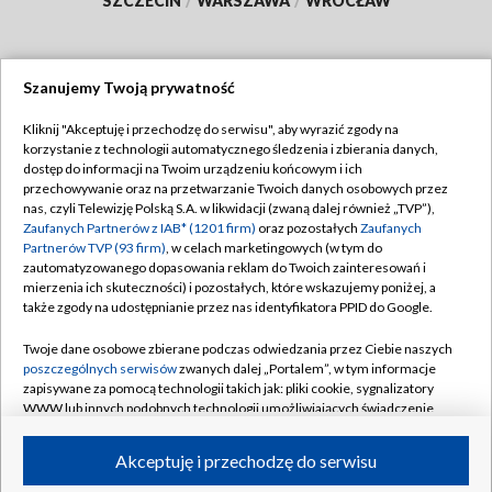
SZCZECIN
/
WARSZAWA
/
WROCŁAW
Szanujemy Twoją prywatność
Dołącz do nas:
Kliknij "Akceptuję i przechodzę do serwisu", aby wyrazić zgody na
korzystanie z technologii automatycznego śledzenia i zbierania danych,
TVP
dostęp do informacji na Twoim urządzeniu końcowym i ich
Abonament TVP
przechowywanie oraz na przetwarzanie Twoich danych osobowych przez
Regulamin TVP
nas, czyli Telewizję Polską S.A. w likwidacji (zwaną dalej również „TVP”),
Emisja w TVP
Polityka prywatności
Zaufanych Partnerów z IAB* (1201 firm)
oraz pozostałych
Zaufanych
Partnerów TVP (93 firm)
, w celach marketingowych (w tym do
Centrum informacji TVP
Moje zgody
zautomatyzowanego dopasowania reklam do Twoich zainteresowań i
mierzenia ich skuteczności) i pozostałych, które wskazujemy poniżej, a
Naziemna Telewizja Cyfrowa
Pomoc
także zgody na udostępnianie przez nas identyfikatora PPID do Google.
Sklep TVP
Biuro reklamy
Twoje dane osobowe zbierane podczas odwiedzania przez Ciebie naszych
Rada Programowa
Kontakt
poszczególnych serwisów
zwanych dalej „Portalem”, w tym informacje
zapisywane za pomocą technologii takich jak: pliki cookie, sygnalizatory
System NOS
WWW lub innych podobnych technologii umożliwiających świadczenie
dopasowanych i bezpiecznych usług, personalizację treści oraz reklam,
Informacje o nadawcy
Kanały
udostępnianie funkcji mediów społecznościowych oraz analizowanie
Akceptuję i przechodzę do serwisu
ruchu w Internecie.
Program dla prasy