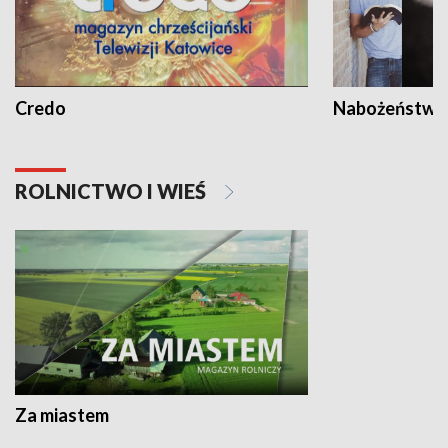
Credo
Nabożeństwa 
ROLNICTWO I WIEŚ
Za miastem