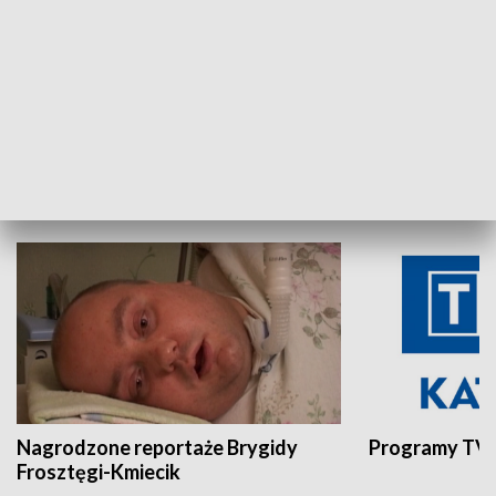
Aktualności sprzed lat
Z historią w tl
INNE
Nagrodzone reportaże Brygidy
Programy TVP
Frosztęgi-Kmiecik