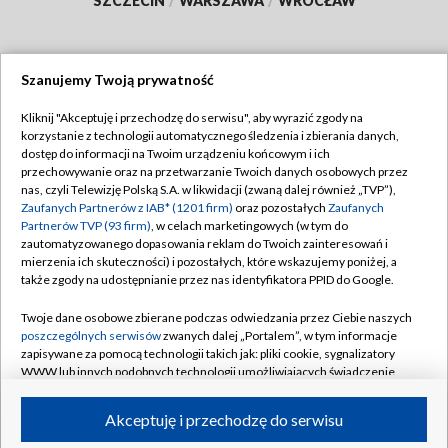
SZCZECIN
/
WARSZAWA
/
WROCŁAW
Szanujemy Twoją prywatność
Dołącz do nas:
Kliknij "Akceptuję i przechodzę do serwisu", aby wyrazić zgody na
korzystanie z technologii automatycznego śledzenia i zbierania danych,
TVP
dostęp do informacji na Twoim urządzeniu końcowym i ich
Abonament TVP
przechowywanie oraz na przetwarzanie Twoich danych osobowych przez
Regulamin TVP
nas, czyli Telewizję Polską S.A. w likwidacji (zwaną dalej również „TVP”),
Emisja w TVP
Polityka prywatności
Zaufanych Partnerów z IAB* (1201 firm)
oraz pozostałych
Zaufanych
Partnerów TVP (93 firm)
, w celach marketingowych (w tym do
Centrum informacji TVP
Moje zgody
zautomatyzowanego dopasowania reklam do Twoich zainteresowań i
mierzenia ich skuteczności) i pozostałych, które wskazujemy poniżej, a
Naziemna Telewizja Cyfrowa
Pomoc
także zgody na udostępnianie przez nas identyfikatora PPID do Google.
Sklep TVP
Biuro reklamy
Twoje dane osobowe zbierane podczas odwiedzania przez Ciebie naszych
Rada Programowa
Kontakt
poszczególnych serwisów
zwanych dalej „Portalem”, w tym informacje
zapisywane za pomocą technologii takich jak: pliki cookie, sygnalizatory
System NOS
WWW lub innych podobnych technologii umożliwiających świadczenie
dopasowanych i bezpiecznych usług, personalizację treści oraz reklam,
Informacje o nadawcy
Kanały
udostępnianie funkcji mediów społecznościowych oraz analizowanie
Akceptuję i przechodzę do serwisu
ruchu w Internecie.
Program dla prasy