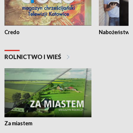
Credo
Nabożeństwa 
ROLNICTWO I WIEŚ
Za miastem