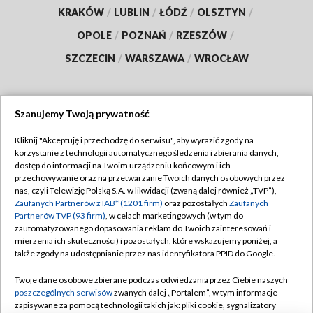
KRAKÓW
/
LUBLIN
/
ŁÓDŹ
/
OLSZTYN
/
OPOLE
/
POZNAŃ
/
RZESZÓW
/
SZCZECIN
/
WARSZAWA
/
WROCŁAW
Szanujemy Twoją prywatność
Dołącz do nas:
Kliknij "Akceptuję i przechodzę do serwisu", aby wyrazić zgody na
korzystanie z technologii automatycznego śledzenia i zbierania danych,
TVP
dostęp do informacji na Twoim urządzeniu końcowym i ich
Abonament TVP
przechowywanie oraz na przetwarzanie Twoich danych osobowych przez
Regulamin TVP
nas, czyli Telewizję Polską S.A. w likwidacji (zwaną dalej również „TVP”),
Emisja w TVP
Polityka prywatności
Zaufanych Partnerów z IAB* (1201 firm)
oraz pozostałych
Zaufanych
Partnerów TVP (93 firm)
, w celach marketingowych (w tym do
Centrum informacji TVP
Moje zgody
zautomatyzowanego dopasowania reklam do Twoich zainteresowań i
mierzenia ich skuteczności) i pozostałych, które wskazujemy poniżej, a
Naziemna Telewizja Cyfrowa
Pomoc
także zgody na udostępnianie przez nas identyfikatora PPID do Google.
Sklep TVP
Biuro reklamy
Twoje dane osobowe zbierane podczas odwiedzania przez Ciebie naszych
Rada Programowa
Kontakt
poszczególnych serwisów
zwanych dalej „Portalem”, w tym informacje
zapisywane za pomocą technologii takich jak: pliki cookie, sygnalizatory
System NOS