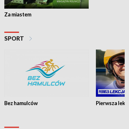
Za miastem
SPORT
Bez hamulców
Pierwsza lekc